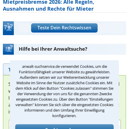
Mietpreisbremse 2026: Alle Regeln,
Ausnahmen und Rechte für Mieter
Teste Dein Rechtswissen
Hilfe bei Ihrer Anwaltsuche?
anwalt-suchservice.de verwendet Cookies, um die
Telefonhilfe
Beratungsanfrage
Funktionsfähigkeit unserer Website zu gewährleisten.
Außerdem setzen wir zur Weiterentwicklung unserer
Website im Sinne der Nutzer zusätzliche Cookies ein. Mit
Sie können hier Ihren Fall schildern. Anschließend
dem Klick auf den Button "Cookies zulassen" stimmen Sie
werden sich spezialisierte Rechtsanwälte bei
der Verwendung der von uns für die genannten Zwecke
Ihnen melden, um das weitere Vorgehen
eingesetzten Cookies zu. Über den Button "Einstellungen
abzuklären. Die Rückmeldung durch einen Anwalt
verwalten" können Sie sich über die eingesetzten Cookies
informieren und den Umfang Ihrer Einwilligung
ist für Sie kostenlos.
konfigurieren.
(Anrede)