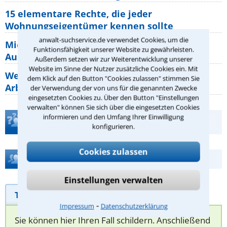
15 elementare Rechte, die jeder
Wohnungseigentümer kennen sollte
anwalt-suchservice.de verwendet Cookies, um die
Mietpreisbremse 2026: Alle Regeln,
Funktionsfähigkeit unserer Website zu gewährleisten.
Ausnahmen und Rechte für Mieter
Außerdem setzen wir zur Weiterentwicklung unserer
Website im Sinne der Nutzer zusätzliche Cookies ein. Mit
Welche Regeln für Teilnahme, Urlaub,
dem Klick auf den Button "Cookies zulassen" stimmen Sie
Arbeitszeit gelten beim
der Verwendung der von uns für die genannten Zwecke
eingesetzten Cookies zu. Über den Button "Einstellungen
verwalten" können Sie sich über die eingesetzten Cookies
informieren und den Umfang Ihrer Einwilligung
Teste Dein Rechtswissen
konfigurieren.
Cookies zulassen
Hilfe bei Ihrer Anwaltsuche?
Einstellungen verwalten
Telefonhilfe
Beratungsanfrage
⁃
Impressum
Datenschutzerklärung
Sie können hier Ihren Fall schildern. Anschließend