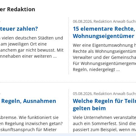
rer Redaktion
e
06.08.2026,
Redaktion Anwalt-Suchs
teuer zahlen?
15 elementare Rechte, 
Wohnungseigentümer k
n vielen deutschen Städten und
am jeweiligen Ort eine
Wer eine Eigentumswohnung hat
manchem gar nicht bewusst. Mit
Rechte als Wohnungseigentüm
nnehaben einer weiteren ...
Verwalter und der Gemeinschaf
Für Wohnungseigentümergemei
Regeln, niedergelegt ...
e
05.08.2026,
Redaktion Anwalt-Suchs
e Regeln, Ausnahmen
Welche Regeln für Teil
gelten beim
isbremse. Wie funktioniert sie
Viele Unternehmen veranstalt
nen Regelung inzwischen getan?
auch ein Sommerfest. Sind dies
uskunftsanspruch für Mieter
passiert zum Beispiel, wenn m
Erlebnisse außerhalb der Arbeit