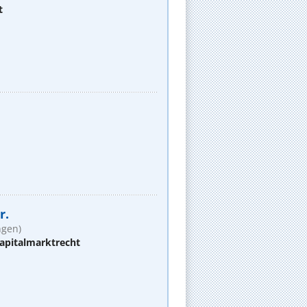
t
r.
ngen)
apitalmarktrecht