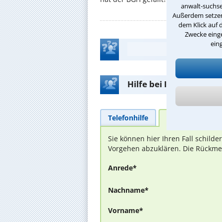
anwalt-suchse
Außerdem setzen 
dem Klick auf 
Zwecke einge
ein
Hilfe bei Ihrer Anwalt
Telefonhilfe
Beratungsanfra
Sie können hier Ihren Fall schild
Vorgehen abzuklären. Die Rückmel
Anrede*
Nachname*
Vorname*