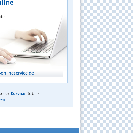
line
nde
onlineservice.de
serer
Service
Rubrik.
men