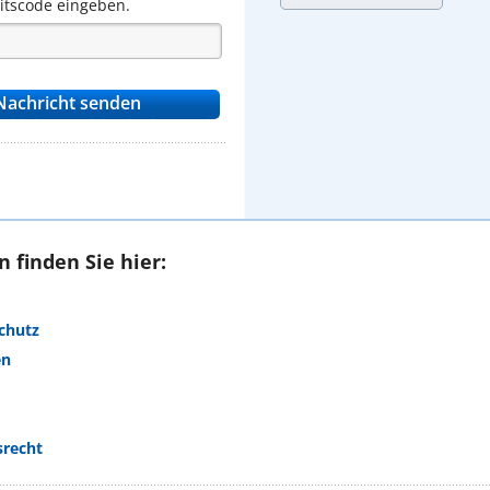
eitscode eingeben.
 finden Sie hier:
chutz
en
srecht