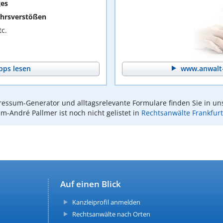
ges
hrsverstößen
c.
pps lesen
www.anwalt-
essum-Generator und alltagsrelevante Formulare finden Sie in un
Kim-André Pallmer ist noch nicht gelistet in
Rechtsanwälte Frankfur
Auf einen Blick
Kanzleiprofil anmelden
Rechtsanwälte nach Orten