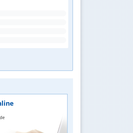
line
nde