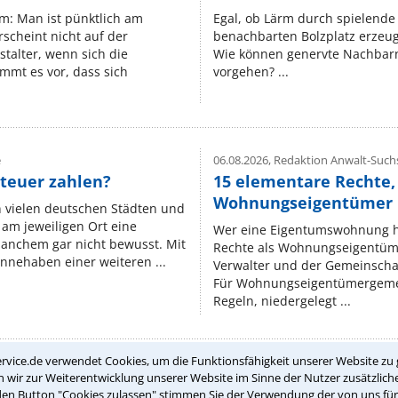
um: Man ist pünktlich am
Egal, ob Lärm durch spielende 
rscheint nicht auf der
benachbarten Bolzplatz erzeugt 
stalter, wenn sich die
Wie können genervte Nachbarn
mmt es vor, dass sich
vorgehen? ...
e
06.08.2026,
Redaktion Anwalt-Suchs
teuer zahlen?
15 elementare Rechte, 
Wohnungseigentümer k
n vielen deutschen Städten und
am jeweiligen Ort eine
Wer eine Eigentumswohnung hat
manchem gar nicht bewusst. Mit
Rechte als Wohnungseigentüm
nnehaben einer weiteren ...
Verwalter und der Gemeinschaf
Für Wohnungseigentümergemei
Regeln, niedergelegt ...
rvice.de verwendet Cookies, um die Funktionsfähigkeit unserer Website zu 
wir zur Weiterentwicklung unserer Website im Sinne der Nutzer zusätzliche
Teste Dein Rechtswissen
den Button "Cookies zulassen" stimmen Sie der Verwendung der von uns fü