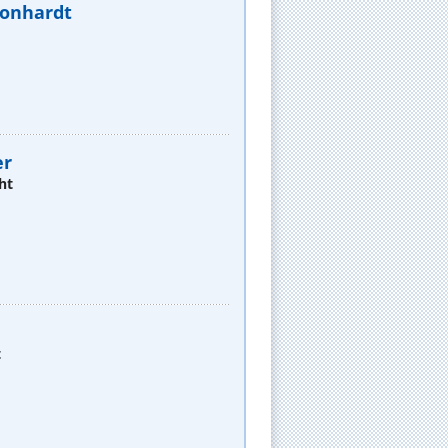
eonhardt
er
ht
t