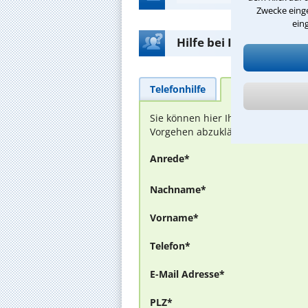
Zwecke einge
ein
Hilfe bei Ihrer Anwalt
Telefonhilfe
Beratungsanfra
Sie können hier Ihren Fall schild
Vorgehen abzuklären. Die Rückmel
Anrede*
Nachname*
Vorname*
Telefon*
E-Mail Adresse*
PLZ*