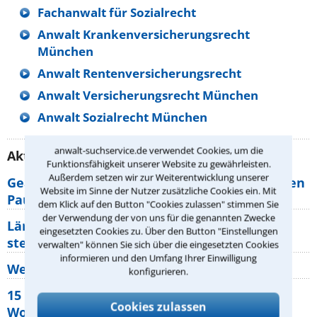
Fachanwalt für Sozialrecht
Anwalt Krankenversicherungsrecht
München
Anwalt Rentenversicherungsrecht
Anwalt Versicherungsrecht München
Anwalt Sozialrecht München
anwalt-suchservice.de verwendet Cookies, um die
Aktuelle Rechtstipps unserer Redaktion
Funktionsfähigkeit unserer Website zu gewährleisten.
Außerdem setzen wir zur Weiterentwicklung unserer
Geänderte Abflugzeiten: Welche Rechte haben
Website im Sinne der Nutzer zusätzliche Cookies ein. Mit
Pauschalurlauber?
dem Klick auf den Button "Cookies zulassen" stimmen Sie
der Verwendung der von uns für die genannten Zwecke
Lärm von den Nachbarn: Welche Rechte
eingesetzten Cookies zu. Über den Button "Einstellungen
stehen mir zu?
verwalten" können Sie sich über die eingesetzten Cookies
informieren und den Umfang Ihrer Einwilligung
Wer muss Zweitwohnungssteuer zahlen?
konfigurieren.
15 elementare Rechte, die jeder
Cookies zulassen
Wohnungseigentümer kennen sollte