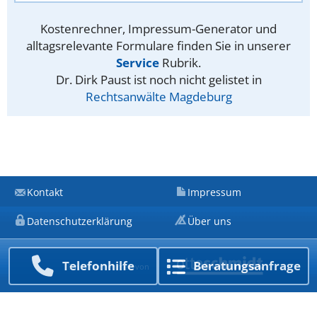
Kostenrechner, Impressum-Generator und
alltagsrelevante Formulare finden Sie in unserer
Service
Rubrik.
Dr. Dirk Paust ist noch nicht gelistet in
Rechtsanwälte Magdeburg
Kontakt
Impressum
Datenschutzerklärung
Über uns
Telefon­hilfe
Beratungs­anfrage
Ein Unternehmen von