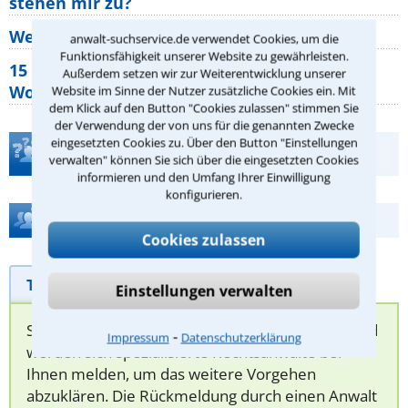
stehen mir zu?
Wer muss Zweitwohnungssteuer zahlen?
anwalt-suchservice.de verwendet Cookies, um die
Funktionsfähigkeit unserer Website zu gewährleisten.
15 elementare Rechte, die jeder
Außerdem setzen wir zur Weiterentwicklung unserer
Wohnungseigentümer kennen sollte
Website im Sinne der Nutzer zusätzliche Cookies ein. Mit
dem Klick auf den Button "Cookies zulassen" stimmen Sie
der Verwendung der von uns für die genannten Zwecke
eingesetzten Cookies zu. Über den Button "Einstellungen
Teste Dein Rechtswissen
verwalten" können Sie sich über die eingesetzten Cookies
informieren und den Umfang Ihrer Einwilligung
konfigurieren.
Hilfe bei Ihrer Anwaltsuche?
Cookies zulassen
Telefonhilfe
Beratungsanfrage
Einstellungen verwalten
Sie können hier Ihren Fall schildern. Anschließend
⁃
Impressum
Datenschutzerklärung
werden sich spezialisierte Rechtsanwälte bei
Ihnen melden, um das weitere Vorgehen
abzuklären. Die Rückmeldung durch einen Anwalt