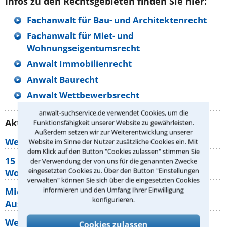
Infos zu den Rechtsgebieten finden Sie hier:
Fachanwalt für Bau- und Architektenrecht
Fachanwalt für Miet- und
Wohnungseigentumsrecht
Anwalt Immobilienrecht
Anwalt Baurecht
Anwalt Wettbewerbsrecht
anwalt-suchservice.de verwendet Cookies, um die
Aktuelle Rechtstipps unserer Redaktion
Funktionsfähigkeit unserer Website zu gewährleisten.
Außerdem setzen wir zur Weiterentwicklung unserer
Wer muss Zweitwohnungssteuer zahlen?
Website im Sinne der Nutzer zusätzliche Cookies ein. Mit
dem Klick auf den Button "Cookies zulassen" stimmen Sie
15 elementare Rechte, die jeder
der Verwendung der von uns für die genannten Zwecke
eingesetzten Cookies zu. Über den Button "Einstellungen
Wohnungseigentümer kennen sollte
verwalten" können Sie sich über die eingesetzten Cookies
Mietpreisbremse 2026: Alle Regeln,
informieren und den Umfang Ihrer Einwilligung
konfigurieren.
Ausnahmen und Rechte für Mieter
Welche Regeln für Teilnahme, Urlaub,
Cookies zulassen