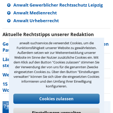
Anwalt Gewerblicher Rechtsschutz Leipzig
Anwalt Medienrecht
Anwalt Urheberrecht
Aktuelle Rechtstipps unserer Redaktion
anwalt-suchservice.de verwendet Cookies, um die
Geänderte Abflugzeiten: Welche Rechte haben
Funktionsfähigkeit unserer Website zu gewährleisten.
Pauschalurlauber?
Außerdem setzen wir zur Weiterentwicklung unserer
Website im Sinne der Nutzer zusätzliche Cookies ein. Mit
Lärm von den Nachbarn: Welche Rechte
dem Klick auf den Button "Cookies zulassen" stimmen Sie
stehen mir zu?
der Verwendung der von uns für die genannten Zwecke
eingesetzten Cookies zu. Über den Button "Einstellungen
Wer muss Zweitwohnungssteuer zahlen?
verwalten" können Sie sich über die eingesetzten Cookies
informieren und den Umfang Ihrer Einwilligung
15 elementare Rechte, die jeder
konfigurieren.
Wohnungseigentümer kennen sollte
Cookies zulassen
Teste Dein Rechtswissen
Einstellungen verwalten