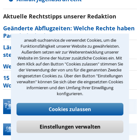
Aktuelle Rechtstipps unserer Redaktion
Geänderte Abflugzeiten: Welche Rechte haben
Pauschalurlauber?
anwalt-suchservice.de verwendet Cookies, um die
Funktionsfähigkeit unserer Website zu gewährleisten.
Lärm von den Nachbarn: Welche Rechte
Außerdem setzen wir zur Weiterentwicklung unserer
stehen mir zu?
Website im Sinne der Nutzer zusätzliche Cookies ein. Mit
dem Klick auf den Button "Cookies zulassen" stimmen Sie
Wer muss Zweitwohnungssteuer zahlen?
der Verwendung der von uns für die genannten Zwecke
eingesetzten Cookies zu. Über den Button "Einstellungen
15 elementare Rechte, die jeder
verwalten" können Sie sich über die eingesetzten Cookies
Wohnungseigentümer kennen sollte
informieren und den Umfang Ihrer Einwilligung
konfigurieren.
Teste Dein Rechtswissen
Cookies zulassen
Einstellungen verwalten
Hilfe bei Ihrer Anwaltsuche?