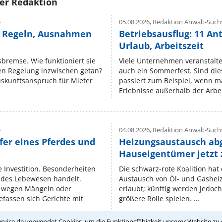
rer Redaktion
e
05.08.2026,
Redaktion Anwalt-Suchs
e Regeln, Ausnahmen
Betriebsausflug: 11 An
Urlaub, Arbeitszeit
isbremse. Wie funktioniert sie
Viele Unternehmen veranstalt
nen Regelung inzwischen getan?
auch ein Sommerfest. Sind dies
uskunftsanspruch für Mieter
passiert zum Beispiel, wenn m
Erlebnisse außerhalb der Arbeit
e
04.08.2026,
Redaktion Anwalt-Suchs
fer eines Pferdes und
Heizungsaustausch ab
Hauseigentümer jetzt
e Investition. Besonderheiten
Die schwarz-rote Koalition ha
endes Lebewesen handelt.
Austausch von Öl‑ und Gasheiz
 wegen Mängeln oder
erlaubt; künftig werden jedoch
fassen sich Gerichte mit
größere Rolle spielen. ...
rvice.de verwendet Cookies, um die Funktionsfähigkeit unserer Website zu 