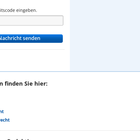
eitscode eingeben.
 finden Sie hier:
ht
recht