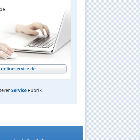
nde
onlineservice.de
serer
Service
Rubrik.