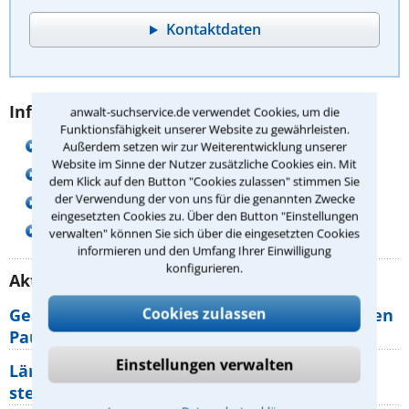
Kontaktdaten
Infos zu den Rechtsgebieten finden Sie hier:
anwalt-suchservice.de verwendet Cookies, um die
Funktionsfähigkeit unserer Website zu gewährleisten.
Fachanwalt für Familienrecht
Außerdem setzen wir zur Weiterentwicklung unserer
Website im Sinne der Nutzer zusätzliche Cookies ein. Mit
Fachanwalt für Medizinrecht
dem Klick auf den Button "Cookies zulassen" stimmen Sie
der Verwendung der von uns für die genannten Zwecke
Anwalt Familienrecht
eingesetzten Cookies zu. Über den Button "Einstellungen
Anwalt Medizinrecht
verwalten" können Sie sich über die eingesetzten Cookies
informieren und den Umfang Ihrer Einwilligung
konfigurieren.
Aktuelle Rechtstipps unserer Redaktion
Cookies zulassen
Geänderte Abflugzeiten: Welche Rechte haben
Pauschalurlauber?
Einstellungen verwalten
Lärm von den Nachbarn: Welche Rechte
stehen mir zu?