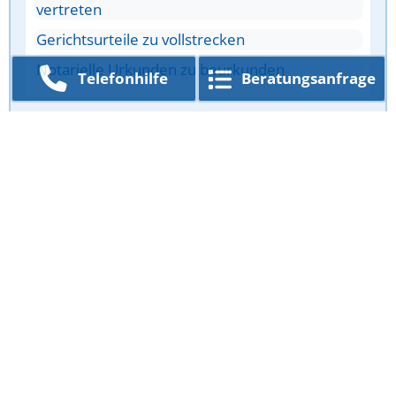
vertreten
Gerichtsurteile zu vollstrecken
Notarielle Urkunden zu beurkunden
Telefon­hilfe
Beratungs­anfrage
Antwort überprüfen
Angebote für Rechtssuchende
Rechtstipps
von spezialisierten Anwälten
zu Themen wie
Kündigung des
Arbeitsvertrages
Kündigung des
Mietvertrages
Bußgeldbescheid bei
Verkehrsverstößen