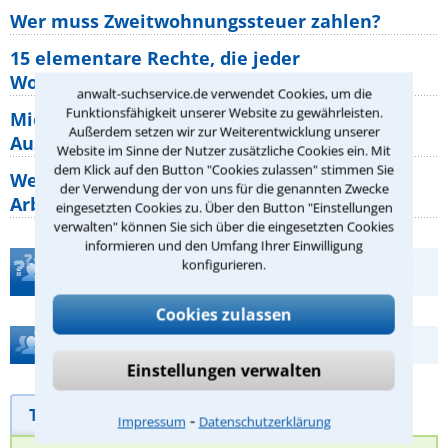
Wer muss Zweitwohnungssteuer zahlen?
15 elementare Rechte, die jeder
Wohnungseigentümer kennen sollte
anwalt-suchservice.de verwendet Cookies, um die
Funktionsfähigkeit unserer Website zu gewährleisten.
Mietpreisbremse 2026: Alle Regeln,
Außerdem setzen wir zur Weiterentwicklung unserer
Ausnahmen und Rechte für Mieter
Website im Sinne der Nutzer zusätzliche Cookies ein. Mit
dem Klick auf den Button "Cookies zulassen" stimmen Sie
Welche Regeln für Teilnahme, Urlaub,
der Verwendung der von uns für die genannten Zwecke
Arbeitszeit gelten beim
eingesetzten Cookies zu. Über den Button "Einstellungen
verwalten" können Sie sich über die eingesetzten Cookies
informieren und den Umfang Ihrer Einwilligung
konfigurieren.
Teste Dein Rechtswissen
Cookies zulassen
Hilfe bei Ihrer Anwaltsuche?
Einstellungen verwalten
Telefonhilfe
Beratungsanfrage
⁃
Impressum
Datenschutzerklärung