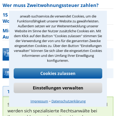
Wer muss Zweitwohnungssteuer zahlen?
15 elementare Rechte, die jeder
anwalt-suchservice.de verwendet Cookies, um die
Wohnungseigentümer kennen sollte
Funktionsfähigkeit unserer Website zu gewährleisten.
Außerdem setzen wir zur Weiterentwicklung unserer
Mietpreisbremse 2026: Alle Regeln,
Website im Sinne der Nutzer zusätzliche Cookies ein. Mit
dem Klick auf den Button "Cookies zulassen" stimmen Sie
Ausnahmen und Rechte für Mieter
der Verwendung der von uns für die genannten Zwecke
eingesetzten Cookies zu. Über den Button "Einstellungen
verwalten" können Sie sich über die eingesetzten Cookies
Teste Dein Rechtswissen
informieren und den Umfang Ihrer Einwilligung
konfigurieren.
Hilfe bei Ihrer Anwaltsuche?
Cookies zulassen
Einstellungen verwalten
Telefonhilfe
Beratungsanfrage
⁃
Impressum
Datenschutzerklärung
Sie können hier Ihren Fall schildern. Anschließend
werden sich spezialisierte Rechtsanwälte bei