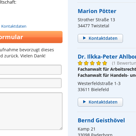
tschaft:
Marion Pötter
Strother Straße 13
34477 Twistetal
n Kontaktdaten
ormular
Kontaktdaten
aufnahme bevorzugt dieses
d zurück. Vielen Dank!
Dr. Ilkka-Peter Ahlbo
(1 Bewertun
Fachanwalt für Arbeitsrech
Fachanwalt für Handels- un
Westerfeldstraße 1-3
33611 Bielefeld
Kontaktdaten
Bernd Geisthövel
Kamp 21
33098 Paderborn