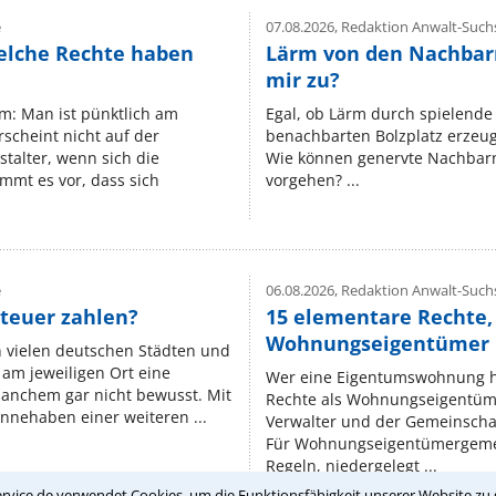
e
07.08.2026,
Redaktion Anwalt-Suchs
elche Rechte haben
Lärm von den Nachbar
mir zu?
um: Man ist pünktlich am
Egal, ob Lärm durch spielende 
rscheint nicht auf der
benachbarten Bolzplatz erzeugt 
stalter, wenn sich die
Wie können genervte Nachbarn
mmt es vor, dass sich
vorgehen? ...
e
06.08.2026,
Redaktion Anwalt-Suchs
teuer zahlen?
15 elementare Rechte, 
Wohnungseigentümer k
n vielen deutschen Städten und
am jeweiligen Ort eine
Wer eine Eigentumswohnung hat
manchem gar nicht bewusst. Mit
Rechte als Wohnungseigentüm
nnehaben einer weiteren ...
Verwalter und der Gemeinschaf
Für Wohnungseigentümergemei
Regeln, niedergelegt ...
rvice.de verwendet Cookies, um die Funktionsfähigkeit unserer Website zu 