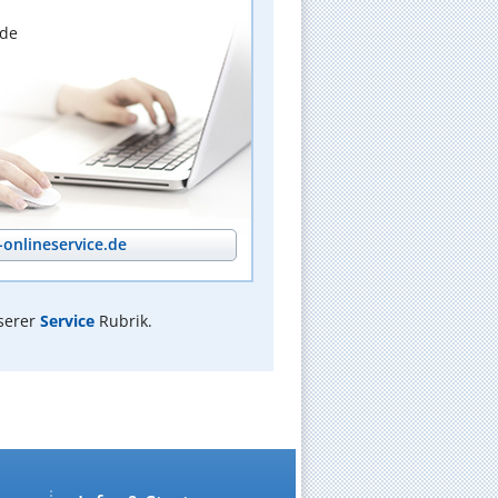
nde
onlineservice.de
serer
Service
Rubrik.