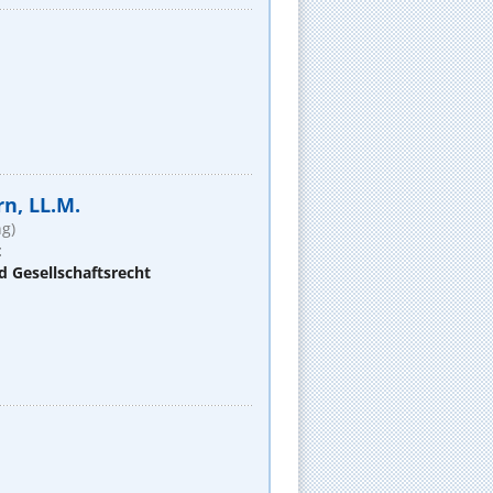
rn, LL.M.
g)
t
d Gesellschaftsrecht