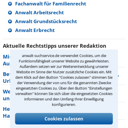
Fachanwalt für Familienrecht
Anwalt Arbeitsrecht
Anwalt Grundstücksrecht
Anwalt Erbrecht
Aktuelle Rechtstipps unserer Redaktion
anwalt-suchservice.de verwendet Cookies, um die
Mietpreisbremse 2026: Alle Regeln,
Funktionsfähigkeit unserer Website zu gewährleisten.
Ausnahmen und Rechte für Mieter
Außerdem setzen wir zur Weiterentwicklung unserer
Website im Sinne der Nutzer zusätzliche Cookies ein. Mit
Betriebsausflug: 11 Antworten zu Teilnahme,
dem Klick auf den Button "Cookies zulassen" stimmen Sie
Urlaub, Arbeitszeit
der Verwendung der von uns für die genannten Zwecke
eingesetzten Cookies zu. Über den Button "Einstellungen
Welche Rechte hat der Käufer eines Pferdes
verwalten" können Sie sich über die eingesetzten Cookies
und wie macht man sie
informieren und den Umfang Ihrer Einwilligung
konfigurieren.
Heizungsaustausch abgesagt: Was müssen
Hauseigentümer jetzt zum Thema
Cookies zulassen