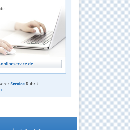
nde
onlineservice.de
serer
Service
Rubrik.
n