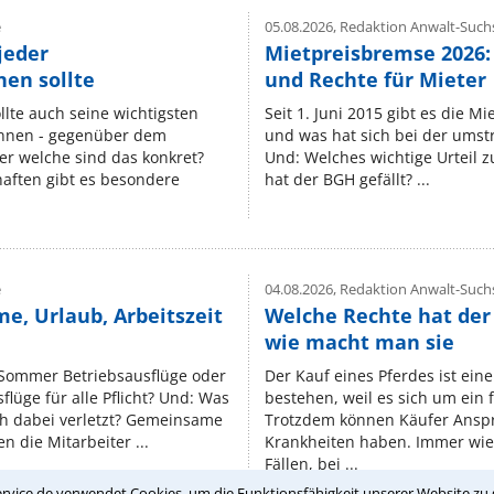
e
05.08.2026,
Redaktion Anwalt-Suchs
jeder
Mietpreisbremse 2026:
en sollte
und Rechte für Mieter
lte auch seine wichtigsten
Seit 1. Juni 2015 gibt es die M
nnen - gegenüber dem
und was hat sich bei der umst
er welche sind das konkret?
Und: Welches wichtige Urteil 
ften gibt es besondere
hat der BGH gefällt? ...
e
04.08.2026,
Redaktion Anwalt-Suchs
e, Urlaub, Arbeitszeit
Welche Rechte hat der
wie macht man sie
 Sommer Betriebsausflüge oder
Der Kauf eines Pferdes ist ein
lüge für alle Pflicht? Und: Was
bestehen, weil es sich um ein
ch dabei verletzt? Gemeinsame
Trotzdem können Käufer Ansp
n die Mitarbeiter ...
Krankheiten haben. Immer wied
Fällen, bei ...
rvice.de verwendet Cookies, um die Funktionsfähigkeit unserer Website zu 