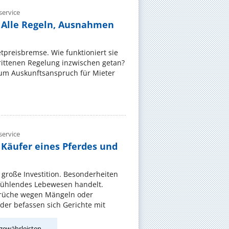
ervice
 Alle Regeln, Ausnahmen
ietpreisbremse. Wie funktioniert sie
rittenen Regelung inzwischen getan?
zum Auskunftsanspruch für Mieter
ervice
 Käufer eines Pferdes und
e große Investition. Besonderheiten
 fühlendes Lebewesen handelt.
rüche wegen Mängeln oder
er befassen sich Gerichte mit
gewährleisten.