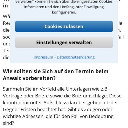
verwalten" können Sie sich über die eingesetzten Cookies
in Köln?
informieren und den Umfang Ihrer Einwilligung
konfigurieren.
Während des ersten Gesprächs mit Ihrem
Rechtsanwalt für Verkehrsstrafrecht in Köln haben Sie
Cookies zulassen
die Möglichkeit, in Ruhe den Sachverhalt zu schildern,
sodass Sie eine qualifizierte Einschätzung zu Ihrem Fall
Einstellungen verwalten
und Ihren Erfolgsaussichten erhalten. In diesem
Termin besprechen Sie dann mit Ihrem Anwalt auch
⁃
die weitere Vorgehensweise in Ihrem Fall.
Impressum
Datenschutzerklärung
Wie sollten sie Sich auf den Termin beim
Anwalt vorbereiten?
Sammeln Sie im Vorfeld alle Unterlagen wie z.B.
Verträge oder Briefe sowie die Briefumschläge. Diese
könnten mitunter Aufschluss darüber geben, ob der
Gegner Fristen beachtet hat. Gibt es Zeugen oder
wichtige Adressen, die für den Fall von Bedeutung
sind?