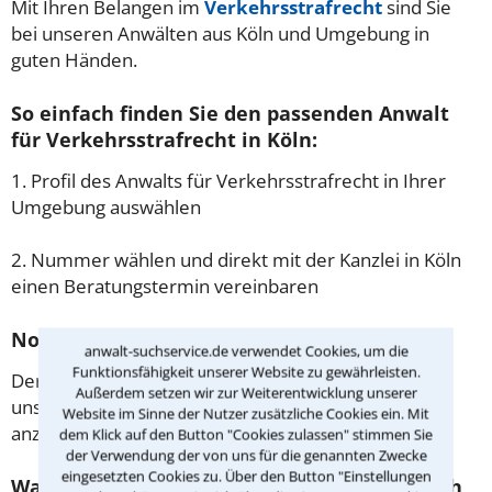
Mit Ihren Belangen im
Verkehrsstrafrecht
sind Sie
bei unseren Anwälten aus Köln und Umgebung in
guten Händen.
So einfach finden Sie den passenden Anwalt
für Verkehrsstrafrecht in Köln:
1. Profil des Anwalts für Verkehrsstrafrecht in Ihrer
Umgebung auswählen
2. Nummer wählen und direkt mit der Kanzlei in Köln
einen Beratungstermin vereinbaren
Noch besser: Lassen Sie sich zurückrufen
anwalt-suchservice.de verwendet Cookies, um die
Funktionsfähigkeit unserer Website zu gewährleisten.
Der einfachste Weg zum Anwalt in Köln ist es, über
Außerdem setzen wir zur Weiterentwicklung unserer
unser Kontaktformular einen Rückruf der Kanzlei
Website im Sinne der Nutzer zusätzliche Cookies ein. Mit
anzufordern - probieren Sie es gleich aus.
dem Klick auf den Button "Cookies zulassen" stimmen Sie
der Verwendung der von uns für die genannten Zwecke
eingesetzten Cookies zu. Über den Button "Einstellungen
Was passiert beim anwaltlichen Erstgespräch