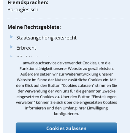
Fremdsprachen:
Portugiesisch
Meine Rechtsgebiete:
Staatsangehörigkeitsrecht
Erbrecht
Pflichtteilsrecht
anwalt-suchservice.de verwendet Cookies, um die
Recht der Testamentsgestaltung
Funktionsfähigkeit unserer Website zu gewährleisten.
Außerdem setzen wir zur Weiterentwicklung unserer
Recht der Testamentsvollstreckung
Website im Sinne der Nutzer zusätzliche Cookies ein. Mit
dem Klick auf den Button "Cookies zulassen" stimmen Sie
Familienrecht
der Verwendung der von uns für die genannten Zwecke
eingesetzten Cookies zu. Über den Button "Einstellungen
Scheidungsrecht
verwalten" können Sie sich über die eingesetzten Cookies
Sorgerecht
informieren und den Umfang Ihrer Einwilligung
konfigurieren.
Umgangsrecht
Unterhaltsrecht
Cookies zulassen