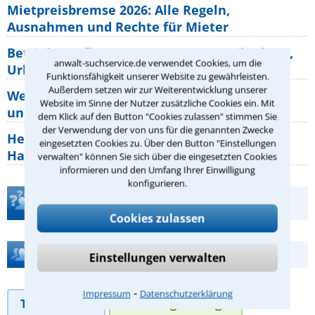
Mietpreisbremse 2026: Alle Regeln,
Ausnahmen und Rechte für Mieter
Betriebsausflug: 11 Antworten zu Teilnahme,
anwalt-suchservice.de verwendet Cookies, um die
Urlaub, Arbeitszeit
Funktionsfähigkeit unserer Website zu gewährleisten.
Außerdem setzen wir zur Weiterentwicklung unserer
Welche Rechte hat der Käufer eines Pferdes
Website im Sinne der Nutzer zusätzliche Cookies ein. Mit
und wie macht man sie
dem Klick auf den Button "Cookies zulassen" stimmen Sie
der Verwendung der von uns für die genannten Zwecke
Heizungsaustausch abgesagt: Was müssen
eingesetzten Cookies zu. Über den Button "Einstellungen
Hauseigentümer jetzt zum Thema
verwalten" können Sie sich über die eingesetzten Cookies
informieren und den Umfang Ihrer Einwilligung
konfigurieren.
Teste Dein Rechtswissen
Cookies zulassen
Hilfe bei Ihrer Anwaltsuche?
Einstellungen verwalten
⁃
Impressum
Datenschutzerklärung
Telefonhilfe
Beratungsanfrage