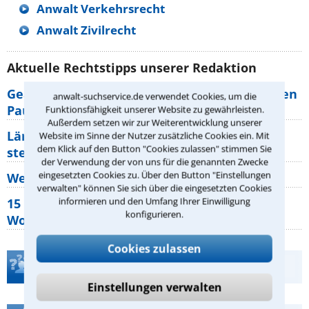
Anwalt Verkehrsrecht
Anwalt Zivilrecht
Aktuelle Rechtstipps unserer Redaktion
Geänderte Abflugzeiten: Welche Rechte haben
anwalt-suchservice.de verwendet Cookies, um die
Pauschalurlauber?
Funktionsfähigkeit unserer Website zu gewährleisten.
Außerdem setzen wir zur Weiterentwicklung unserer
Lärm von den Nachbarn: Welche Rechte
Website im Sinne der Nutzer zusätzliche Cookies ein. Mit
dem Klick auf den Button "Cookies zulassen" stimmen Sie
stehen mir zu?
der Verwendung der von uns für die genannten Zwecke
eingesetzten Cookies zu. Über den Button "Einstellungen
Wer muss Zweitwohnungssteuer zahlen?
verwalten" können Sie sich über die eingesetzten Cookies
informieren und den Umfang Ihrer Einwilligung
15 elementare Rechte, die jeder
konfigurieren.
Wohnungseigentümer kennen sollte
Cookies zulassen
Teste Dein Rechtswissen
Einstellungen verwalten