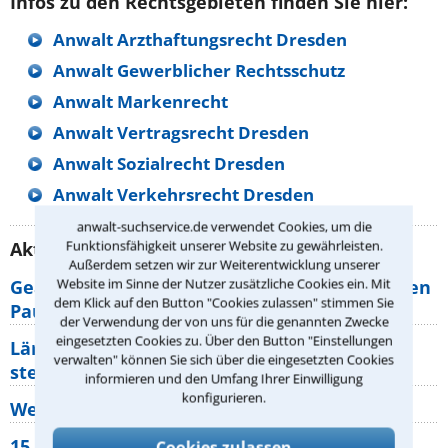
Infos zu den Rechtsgebieten finden Sie hier:
Anwalt Arzthaftungsrecht Dresden
Anwalt Gewerblicher Rechtsschutz
Anwalt Markenrecht
Anwalt Vertragsrecht Dresden
Anwalt Sozialrecht Dresden
Anwalt Verkehrsrecht Dresden
anwalt-suchservice.de verwendet Cookies, um die
Funktionsfähigkeit unserer Website zu gewährleisten.
Aktuelle Rechtstipps unserer Redaktion
Außerdem setzen wir zur Weiterentwicklung unserer
Website im Sinne der Nutzer zusätzliche Cookies ein. Mit
Geänderte Abflugzeiten: Welche Rechte haben
dem Klick auf den Button "Cookies zulassen" stimmen Sie
Pauschalurlauber?
der Verwendung der von uns für die genannten Zwecke
eingesetzten Cookies zu. Über den Button "Einstellungen
Lärm von den Nachbarn: Welche Rechte
verwalten" können Sie sich über die eingesetzten Cookies
stehen mir zu?
informieren und den Umfang Ihrer Einwilligung
konfigurieren.
Wer muss Zweitwohnungssteuer zahlen?
15 elementare Rechte, die jeder
Cookies zulassen