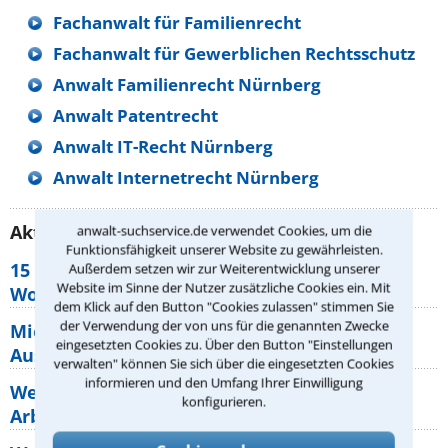
Fachanwalt für Familienrecht
Fachanwalt für Gewerblichen Rechtsschutz
Anwalt Familienrecht Nürnberg
Anwalt Patentrecht
Anwalt IT-Recht Nürnberg
Anwalt Internetrecht Nürnberg
Aktuelle Rechtstipps unserer Redaktion
anwalt-suchservice.de verwendet Cookies, um die
Funktionsfähigkeit unserer Website zu gewährleisten.
15 elementare Rechte, die jeder
Außerdem setzen wir zur Weiterentwicklung unserer
Website im Sinne der Nutzer zusätzliche Cookies ein. Mit
Wohnungseigentümer kennen sollte
dem Klick auf den Button "Cookies zulassen" stimmen Sie
der Verwendung der von uns für die genannten Zwecke
Mietpreisbremse 2026: Alle Regeln,
eingesetzten Cookies zu. Über den Button "Einstellungen
Ausnahmen und Rechte für Mieter
verwalten" können Sie sich über die eingesetzten Cookies
informieren und den Umfang Ihrer Einwilligung
Welche Regeln für Teilnahme, Urlaub,
konfigurieren.
Arbeitszeit gelten beim