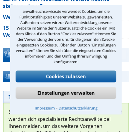
stehen mir zu?
anwalt-suchservice.de verwendet Cookies, um die
Wer muss Zweitwohnungssteuer zahlen?
Funktionsfähigkeit unserer Website zu gewährleisten.
Außerdem setzen wir zur Weiterentwicklung unserer
15 elementare Rechte, die jeder
Website im Sinne der Nutzer zusätzliche Cookies ein. Mit
dem Klick auf den Button "Cookies zulassen" stimmen Sie
Wohnungseigentümer kennen sollte
der Verwendung der von uns für die genannten Zwecke
eingesetzten Cookies zu. Über den Button "Einstellungen
verwalten" können Sie sich über die eingesetzten Cookies
Teste Dein Rechtswissen
informieren und den Umfang Ihrer Einwilligung
konfigurieren.
Hilfe bei Ihrer Anwaltsuche?
Cookies zulassen
Einstellungen verwalten
Telefonhilfe
Beratungsanfrage
⁃
Impressum
Datenschutzerklärung
Sie können hier Ihren Fall schildern. Anschließend
werden sich spezialisierte Rechtsanwälte bei
Ihnen melden, um das weitere Vorgehen