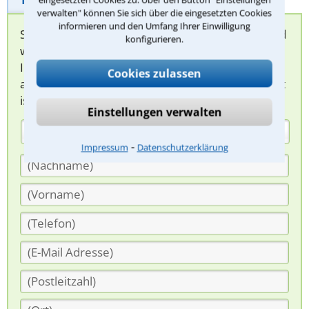
verwalten" können Sie sich über die eingesetzten Cookies
informieren und den Umfang Ihrer Einwilligung
Sie können hier Ihren Fall schildern. Anschließend
konfigurieren.
werden sich spezialisierte Rechtsanwälte bei
Ihnen melden, um das weitere Vorgehen
Cookies zulassen
abzuklären. Die Rückmeldung durch einen Anwalt
ist für Sie kostenlos.
Einstellungen verwalten
(Anrede)
⁃
Impressum
Datenschutzerklärung