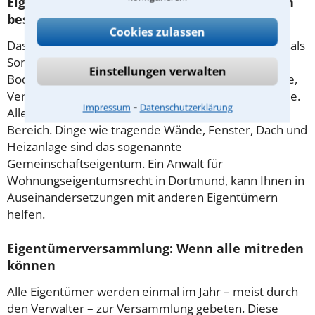
Eigentumswohnung: Worüber kann ich allein
bestimmen?
Cookies zulassen
Das Eigentum an der einzelnen Wohnung wird auch als
Sondereigentum bezeichnet. Dazu gehören
Einstellungen verwalten
Bodenbeläge, Tapeten, Türen, nicht tragende Wände,
Versorgungsleitungen in der Wohnung und die Küche.
⁃
Impressum
Datenschutzerklärung
Allein bestimmen dürfen Eigentümer nur in diesem
Bereich. Dinge wie tragende Wände, Fenster, Dach und
Heizanlage sind das sogenannte
Gemeinschaftseigentum. Ein Anwalt für
Wohnungseigentumsrecht in Dortmund, kann Ihnen in
Auseinandersetzungen mit anderen Eigentümern
helfen.
Eigentümerversammlung: Wenn alle mitreden
können
Alle Eigentümer werden einmal im Jahr – meist durch
den Verwalter – zur Versammlung gebeten. Diese