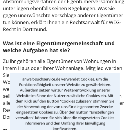
Abstimmungsverfahren der Eigentümerversammlung
unterliegen ebenfalls seinen Regelungen. Was Sie
gegen unerwünschte Vorschläge anderer Eigentümer
tun können, erklärt Ihnen ein Rechtsanwalt für WEG-
Recht in Dortmund.
Was ist eine Eigentümergemeinschaft und
welche Aufgaben hat sie?
Zu ihr gehören alle Eigentümer von Wohnungen in
Ihrem Haus oder Ihrer Wohnanlage. Mitglied werden
Sie, sobald Sie eine Wohnung in einer Eigentums-
anwalt-suchservice.de verwendet Cookies, um die
Wohnanlage kaufen. Durch den Wohnungskauf
Funktionsfähigkeit unserer Website zu gewährleisten.
werden Sie anteilig auch Miteigentümer des Hauses
Außerdem setzen wir zur Weiterentwicklung unserer
selbst. Alles, was das Haus betrifft, muss deshalb von
Website im Sinne der Nutzer zusätzliche Cookies ein. Mit
dem Klick auf den Button "Cookies zulassen" stimmen Sie
allen gemeinsam entschieden werden. Ein erfahrener
der Verwendung der von uns für die genannten Zwecke
Rechtsanwalt für Wohnungseigentumsrecht in
eingesetzten Cookies zu. Über den Button "Einstellungen
Dortmund kann Sie im Streitfall beraten.
verwalten" können Sie sich über die eingesetzten Cookies
informieren und den Umfang Ihrer Einwilligung
konfigurieren.