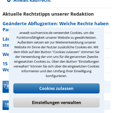
Anwalt Kaufrecht
Aktuelle Rechtstipps unserer Redaktion
Geänderte Abflugzeiten: Welche Rechte haben
Pauschalurlauber?
anwalt-suchservice.de verwendet Cookies, um die
Funktionsfähigkeit unserer Website zu gewährleisten.
Lärm von den Nachbarn: Welche Rechte
Außerdem setzen wir zur Weiterentwicklung unserer
stehen mir zu?
Website im Sinne der Nutzer zusätzliche Cookies ein. Mit
dem Klick auf den Button "Cookies zulassen" stimmen Sie
Wer muss Zweitwohnungssteuer zahlen?
der Verwendung der von uns für die genannten Zwecke
eingesetzten Cookies zu. Über den Button "Einstellungen
15 elementare Rechte, die jeder
verwalten" können Sie sich über die eingesetzten Cookies
Wohnungseigentümer kennen sollte
informieren und den Umfang Ihrer Einwilligung
konfigurieren.
Teste Dein Rechtswissen
Cookies zulassen
Einstellungen verwalten
Hilfe bei Ihrer Anwaltsuche?