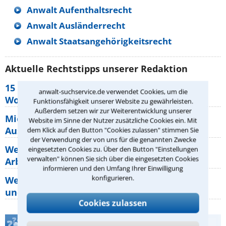
Anwalt Aufenthaltsrecht
Anwalt Ausländerrecht
Anwalt Staatsangehörigkeitsrecht
Aktuelle Rechtstipps unserer Redaktion
15 elementare Rechte, die jeder
anwalt-suchservice.de verwendet Cookies, um die
Wohnungseigentümer kennen sollte
Funktionsfähigkeit unserer Website zu gewährleisten.
Außerdem setzen wir zur Weiterentwicklung unserer
Mietpreisbremse 2026: Alle Regeln,
Website im Sinne der Nutzer zusätzliche Cookies ein. Mit
Ausnahmen und Rechte für Mieter
dem Klick auf den Button "Cookies zulassen" stimmen Sie
der Verwendung der von uns für die genannten Zwecke
Welche Regeln für Teilnahme, Urlaub,
eingesetzten Cookies zu. Über den Button "Einstellungen
verwalten" können Sie sich über die eingesetzten Cookies
Arbeitszeit gelten beim
informieren und den Umfang Ihrer Einwilligung
konfigurieren.
Welche Rechte hat der Käufer eines Pferdes
und wie macht man sie
Cookies zulassen
Teste Dein Rechtswissen