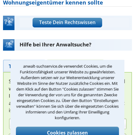
Wohnungseigentümer kennen sollte
Teste Dein Rechtswissen
Hilfe bei Ihrer Anwaltsuche?
Telefonhilfe
Beratungsanfrage
anwalt-suchservice.de verwendet Cookies, um die
Funktionsfähigkeit unserer Website zu gewährleisten.
Außerdem setzen wir zur Weiterentwicklung unserer
Sie können hier Ihren Fall schildern. Anschließend
Website im Sinne der Nutzer zusätzliche Cookies ein. Mit
werden sich spezialisierte Rechtsanwälte bei
dem Klick auf den Button "Cookies zulassen" stimmen Sie
der Verwendung der von uns für die genannten Zwecke
Ihnen melden, um das weitere Vorgehen
eingesetzten Cookies zu. Über den Button "Einstellungen
abzuklären. Die Rückmeldung durch einen Anwalt
verwalten" können Sie sich über die eingesetzten Cookies
ist für Sie kostenlos.
informieren und den Umfang Ihrer Einwilligung
konfigurieren.
(Anrede)
Cookies zulassen