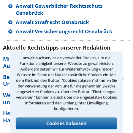
Anwalt Gewerblicher Rechtsschutz
Osnabrück
Anwalt Strafrecht Osnabrück
Anwalt Versicherungsrecht Osnabrück
Aktuelle Rechtstipps unserer Redaktion
anwalt-suchservice.de verwendet Cookies, um die
Mietpreisbremse 2026: Alle Regeln,
Funktionsfähigkeit unserer Website zu gewährleisten.
Ausnahmen und Rechte für Mieter
Außerdem setzen wir zur Weiterentwicklung unserer
Website im Sinne der Nutzer zusätzliche Cookies ein. Mit
Betriebsausflug: 11 Antworten zu Teilnahme,
dem Klick auf den Button "Cookies zulassen" stimmen Sie
Urlaub, Arbeitszeit
der Verwendung der von uns für die genannten Zwecke
eingesetzten Cookies zu. Über den Button "Einstellungen
Welche Rechte hat der Käufer eines Pferdes
verwalten" können Sie sich über die eingesetzten Cookies
und wie macht man sie
informieren und den Umfang Ihrer Einwilligung
konfigurieren.
Heizungsaustausch abgesagt: Was müssen
Hauseigentümer jetzt zum Thema
Cookies zulassen