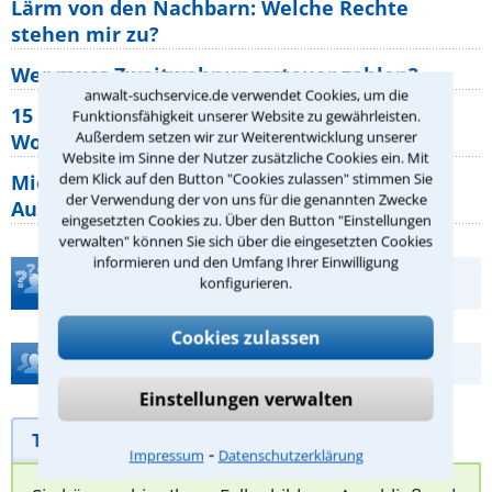
Lärm von den Nachbarn: Welche Rechte
stehen mir zu?
Wer muss Zweitwohnungssteuer zahlen?
anwalt-suchservice.de verwendet Cookies, um die
15 elementare Rechte, die jeder
Funktionsfähigkeit unserer Website zu gewährleisten.
Außerdem setzen wir zur Weiterentwicklung unserer
Wohnungseigentümer kennen sollte
Website im Sinne der Nutzer zusätzliche Cookies ein. Mit
dem Klick auf den Button "Cookies zulassen" stimmen Sie
Mietpreisbremse 2026: Alle Regeln,
der Verwendung der von uns für die genannten Zwecke
Ausnahmen und Rechte für Mieter
eingesetzten Cookies zu. Über den Button "Einstellungen
verwalten" können Sie sich über die eingesetzten Cookies
informieren und den Umfang Ihrer Einwilligung
Teste Dein Rechtswissen
konfigurieren.
Cookies zulassen
Hilfe bei Ihrer Anwaltsuche?
Einstellungen verwalten
Telefonhilfe
Beratungsanfrage
⁃
Impressum
Datenschutzerklärung