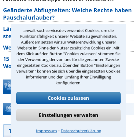
Geänderte Abflugzeiten: Welche Rechte haben
Pauschalurlauber?
Lärm von den Nachbarn: Welche Rechte
anwalt-suchservice.de verwendet Cookies, um die
stehen mir zu?
Funktionsfähigkeit unserer Website zu gewährleisten.
Außerdem setzen wir zur Weiterentwicklung unserer
Wer muss Zweitwohnungssteuer zahlen?
Website im Sinne der Nutzer zusätzliche Cookies ein. Mit
dem Klick auf den Button "Cookies zulassen" stimmen Sie
15 elementare Rechte, die jeder
der Verwendung der von uns für die genannten Zwecke
Wohnungseigentümer kennen sollte
eingesetzten Cookies zu. Über den Button "Einstellungen
verwalten" können Sie sich über die eingesetzten Cookies
informieren und den Umfang Ihrer Einwilligung
konfigurieren.
Teste Dein Rechtswissen
Cookies zulassen
Hilfe bei Ihrer Anwaltsuche?
Einstellungen verwalten
⁃
Telefonhilfe
Beratungsanfrage
Impressum
Datenschutzerklärung