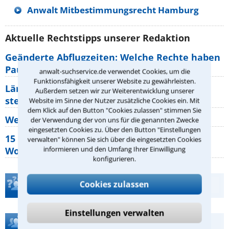
Anwalt Mitbestimmungsrecht Hamburg
Aktuelle Rechtstipps unserer Redaktion
Geänderte Abflugzeiten: Welche Rechte haben
Pauschalurlauber?
anwalt-suchservice.de verwendet Cookies, um die
Funktionsfähigkeit unserer Website zu gewährleisten.
Lärm von den Nachbarn: Welche Rechte
Außerdem setzen wir zur Weiterentwicklung unserer
stehen mir zu?
Website im Sinne der Nutzer zusätzliche Cookies ein. Mit
dem Klick auf den Button "Cookies zulassen" stimmen Sie
Wer muss Zweitwohnungssteuer zahlen?
der Verwendung der von uns für die genannten Zwecke
eingesetzten Cookies zu. Über den Button "Einstellungen
15 elementare Rechte, die jeder
verwalten" können Sie sich über die eingesetzten Cookies
informieren und den Umfang Ihrer Einwilligung
Wohnungseigentümer kennen sollte
konfigurieren.
Cookies zulassen
Teste Dein Rechtswissen
Einstellungen verwalten
Hilfe bei Ihrer Anwaltsuche?