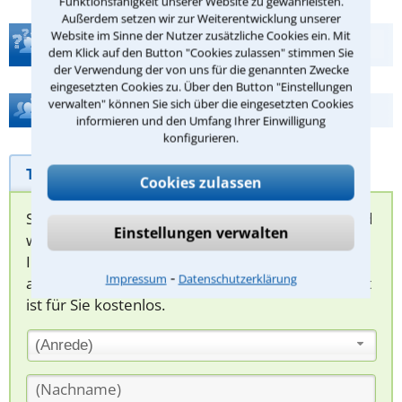
Funktionsfähigkeit unserer Website zu gewährleisten.
Außerdem setzen wir zur Weiterentwicklung unserer
Website im Sinne der Nutzer zusätzliche Cookies ein. Mit
Teste Dein Rechtswissen
dem Klick auf den Button "Cookies zulassen" stimmen Sie
der Verwendung der von uns für die genannten Zwecke
eingesetzten Cookies zu. Über den Button "Einstellungen
verwalten" können Sie sich über die eingesetzten Cookies
Hilfe bei Ihrer Anwaltsuche?
informieren und den Umfang Ihrer Einwilligung
konfigurieren.
Telefonhilfe
Beratungsanfrage
Cookies zulassen
Sie können hier Ihren Fall schildern. Anschließend
Einstellungen verwalten
werden sich spezialisierte Rechtsanwälte bei
Ihnen melden, um das weitere Vorgehen
⁃
Impressum
Datenschutzerklärung
abzuklären. Die Rückmeldung durch einen Anwalt
ist für Sie kostenlos.
(Anrede)