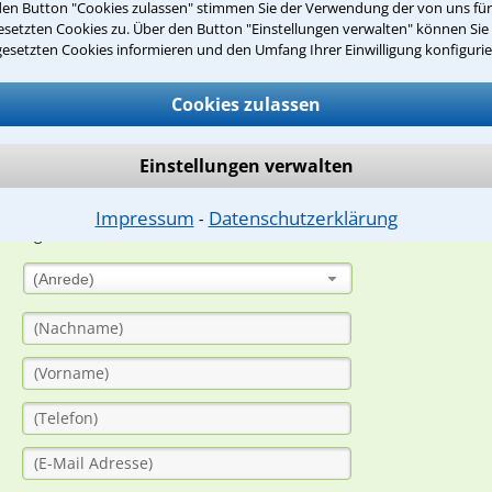
den Button "Cookies zulassen" stimmen Sie der Verwendung der von uns fü
Teste Dein Rechtswissen
setzten Cookies zu. Über den Button "Einstellungen verwalten" können Sie 
gesetzten Cookies informieren und den Umfang Ihrer Einwilligung konfigurie
suche?
Cookies zulassen
Einstellungen verwalten
ge
ern. Anschließend werden sich spezialisierte Rechtsanwälte bei Ih
Impressum
Datenschutzerklärung
⁃
dung durch einen Anwalt ist für Sie kostenlos.
(Anrede)