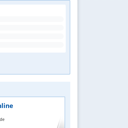
line
nde