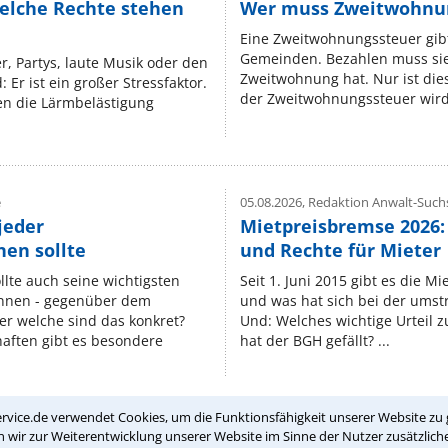
elche Rechte stehen
Wer muss Zweitwohnun
Eine Zweitwohnungssteuer gibt
Gemeinden. Bezahlen muss sie,
r, Partys, laute Musik oder den
Zweitwohnung hat. Nur ist die
 Er ist ein großer Stressfaktor.
der Zweitwohnungssteuer wird 
n die Lärmbelästigung
e
05.08.2026,
Redaktion Anwalt-Suchs
jeder
Mietpreisbremse 2026:
en sollte
und Rechte für Mieter
lte auch seine wichtigsten
Seit 1. Juni 2015 gibt es die M
nnen - gegenüber dem
und was hat sich bei der umst
er welche sind das konkret?
Und: Welches wichtige Urteil 
ften gibt es besondere
hat der BGH gefällt? ...
rvice.de verwendet Cookies, um die Funktionsfähigkeit unserer Website zu 
wir zur Weiterentwicklung unserer Website im Sinne der Nutzer zusätzliche