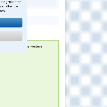
r die genannten
sich über die
ren.
nen melden, um das weitere