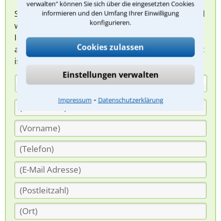
verwalten" können Sie sich über die eingesetzten Cookies
Sie können hier Ihren Fall schildern. Anschließend
informieren und den Umfang Ihrer Einwilligung
konfigurieren.
werden sich spezialisierte Rechtsanwälte bei
Ihnen melden, um das weitere Vorgehen
Cookies zulassen
abzuklären. Die Rückmeldung durch einen Anwalt
ist für Sie kostenlos.
Einstellungen verwalten
(Anrede)
⁃
Impressum
Datenschutzerklärung