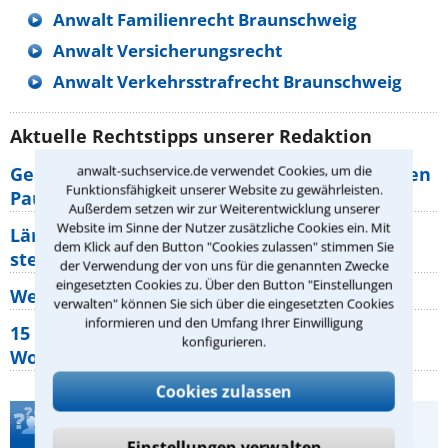
Anwalt Familienrecht Braunschweig
Anwalt Versicherungsrecht
Anwalt Verkehrsstrafrecht Braunschweig
Aktuelle Rechtstipps unserer Redaktion
anwalt-suchservice.de verwendet Cookies, um die
Geänderte Abflugzeiten: Welche Rechte haben
Funktionsfähigkeit unserer Website zu gewährleisten.
Pauschalurlauber?
Außerdem setzen wir zur Weiterentwicklung unserer
Website im Sinne der Nutzer zusätzliche Cookies ein. Mit
Lärm von den Nachbarn: Welche Rechte
dem Klick auf den Button "Cookies zulassen" stimmen Sie
stehen mir zu?
der Verwendung der von uns für die genannten Zwecke
eingesetzten Cookies zu. Über den Button "Einstellungen
Wer muss Zweitwohnungssteuer zahlen?
verwalten" können Sie sich über die eingesetzten Cookies
informieren und den Umfang Ihrer Einwilligung
15 elementare Rechte, die jeder
konfigurieren.
Wohnungseigentümer kennen sollte
Cookies zulassen
Teste Dein Rechtswissen
Einstellungen verwalten