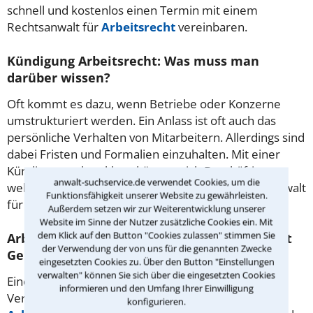
schnell und kostenlos einen Termin mit einem
Rechtsanwalt für
Arbeitsrecht
vereinbaren.
Kündigung Arbeitsrecht: Was muss man
darüber wissen?
Oft kommt es dazu, wenn Betriebe oder Konzerne
umstrukturiert werden. Ein Anlass ist oft auch das
persönliche Verhalten von Mitarbeitern. Allerdings sind
dabei Fristen und Formalien einzuhalten. Mit einer
Kündigungsschutzklage können sich Beschäftigte
anwalt-suchservice.de verwendet Cookies, um die
wehren. Bei der Klage hilft Ihnen ein erfahrener Anwalt
Funktionsfähigkeit unserer Website zu gewährleisten.
für Arbeitsrecht om Braunschweig.
Außerdem setzen wir zur Weiterentwicklung unserer
Website im Sinne der Nutzer zusätzliche Cookies ein. Mit
dem Klick auf den Button "Cookies zulassen" stimmen Sie
Arbeitsrechtliche Abfindung: Den Abgang mit
der Verwendung der von uns für die genannten Zwecke
Geld abfedern.
eingesetzten Cookies zu. Über den Button "Einstellungen
verwalten" können Sie sich über die eingesetzten Cookies
Eine Extrazahlung zum Schluss ist häufig
informieren und den Umfang Ihrer Einwilligung
Verhandlungssache. Glück hat, wer in seinem
konfigurieren.