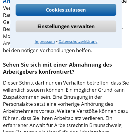
Arbeitsvertrag
oder Tarifvertrag eine entsprechende
Vereinbarung findet. Manche Klage gegen einen
Cookies zulassen
Rausschmiss endet mit einer Einigung auf eine
Geldzahlung. Für den Betrag gibt es mehrere
Einstellungen verwalten
Berechnungsmetoden, eine davon lautet „ein halber
Monatslohn pro Beschäftigungsjahr“. Ein erfahrener
⁃
Impressum
Datenschutzerklärung
Anwalt für Arbeitsrecht in Braunschweig kann Ihnen
bei den nötigen Verhandlungen helfen.
Sehen Sie sich mit einer Abmahnung des
Arbeitgebers konfrontiert?
Dieser Schritt darf nur ein Verhalten betreffen, dass Sie
willentlich steuern können. Ein möglicher Grund kann
Zuspätkommen sein. Eine Eintragung in der
Personalakte setzt eine vorherige Anhörung des
Arbeitnehmers voraus. Weitere Verstöße können dazu
führen, dass Sie Ihren Arbeitsplatz verlieren. Ein
erfahrener Anwalt für Arbeitsrecht in Braunschweig,