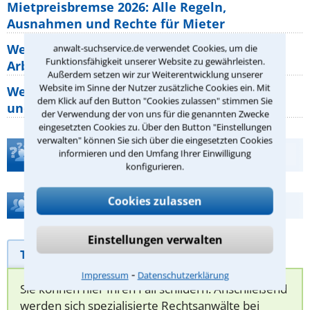
Mietpreisbremse 2026: Alle Regeln,
Ausnahmen und Rechte für Mieter
Welche Regeln für Teilnahme, Urlaub,
anwalt-suchservice.de verwendet Cookies, um die
Funktionsfähigkeit unserer Website zu gewährleisten.
Arbeitszeit gelten beim
Außerdem setzen wir zur Weiterentwicklung unserer
Website im Sinne der Nutzer zusätzliche Cookies ein. Mit
Welche Rechte hat der Käufer eines Pferdes
dem Klick auf den Button "Cookies zulassen" stimmen Sie
und wie macht man sie
der Verwendung der von uns für die genannten Zwecke
eingesetzten Cookies zu. Über den Button "Einstellungen
verwalten" können Sie sich über die eingesetzten Cookies
Teste Dein Rechtswissen
informieren und den Umfang Ihrer Einwilligung
konfigurieren.
Cookies zulassen
Hilfe bei Ihrer Anwaltsuche?
Einstellungen verwalten
Telefonhilfe
Beratungsanfrage
⁃
Impressum
Datenschutzerklärung
Sie können hier Ihren Fall schildern. Anschließend
werden sich spezialisierte Rechtsanwälte bei