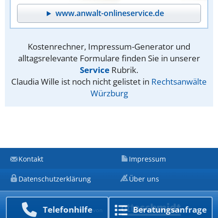
www.anwalt-onlineservice.de
Kostenrechner, Impressum-Generator und
alltagsrelevante Formulare finden Sie in unserer
Service
Rubrik.
Claudia Wille ist noch nicht gelistet in
Rechtsanwälte
Würzburg
Kontakt
Impressum
Datenschutzerklärung
Über uns
Telefon­hilfe
Beratungs­anfrage
Ein Unternehmen von