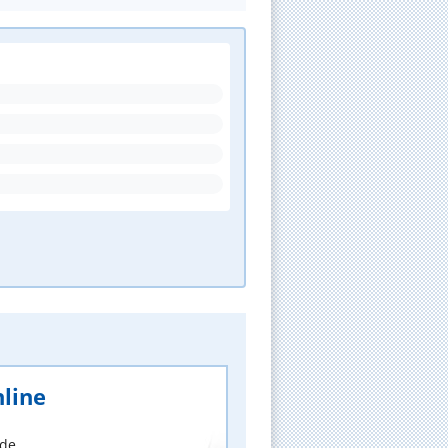
line
nde