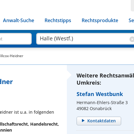
Anwalt-Suche
Rechtstipps
Rechtsprodukte
Se
ht
illcox-Heidner
Weitere Rechtsanwält
dner
Umkreis:
Stefan Westbunk
Hermann-Ehlers-Straße 3
49082 Osnabrück
eidner ist u.a. in folgenden
Kontaktdaten
llschaftsrecht, Handelsrecht,
annien