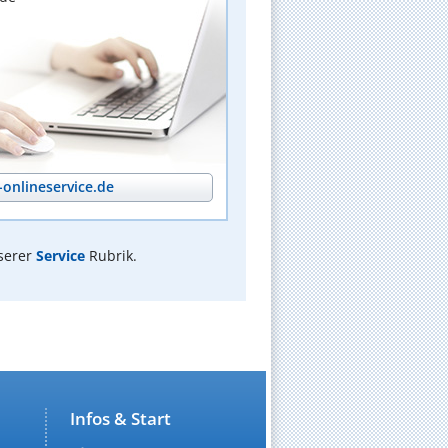
onlineservice.de
serer
Service
Rubrik.
Infos & Start