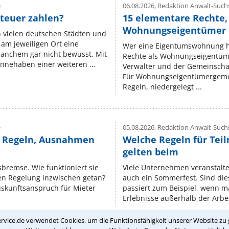
e
06.08.2026,
Redaktion Anwalt-Suchs
teuer zahlen?
15 elementare Rechte, 
Wohnungseigentümer k
n vielen deutschen Städten und
am jeweiligen Ort eine
Wer eine Eigentumswohnung hat
manchem gar nicht bewusst. Mit
Rechte als Wohnungseigentüm
nnehaben einer weiteren ...
Verwalter und der Gemeinschaf
Für Wohnungseigentümergemei
Regeln, niedergelegt ...
e
05.08.2026,
Redaktion Anwalt-Suchs
e Regeln, Ausnahmen
Welche Regeln für Teil
gelten beim
isbremse. Wie funktioniert sie
Viele Unternehmen veranstalt
nen Regelung inzwischen getan?
auch ein Sommerfest. Sind dies
uskunftsanspruch für Mieter
passiert zum Beispiel, wenn m
Erlebnisse außerhalb der Arbeit
rvice.de verwendet Cookies, um die Funktionsfähigkeit unserer Website zu 