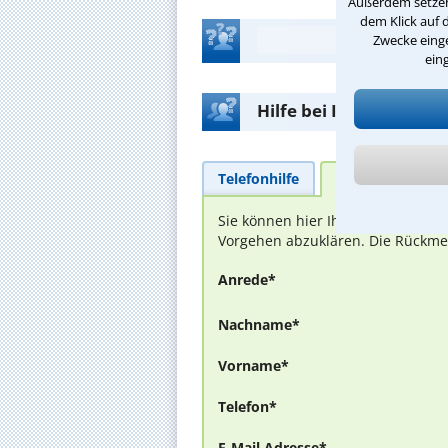
Außerdem setzen 
dem Klick auf 
Zwecke einge
ein
Hilfe bei Ihrer Anwalt
Telefonhilfe
Beratungsanfra
Sie können hier Ihren Fall schild
Vorgehen abzuklären. Die Rückmel
Anrede*
Nachname*
Vorname*
Telefon*
E-Mail Adresse*