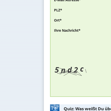
PLZ*
Ort*
Ihre Nachricht*
Quiz: Was weißt Du üb