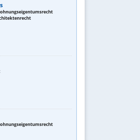
s
 Wohnungseigentumsrecht
chitektenrecht
t
 Wohnungseigentumsrecht