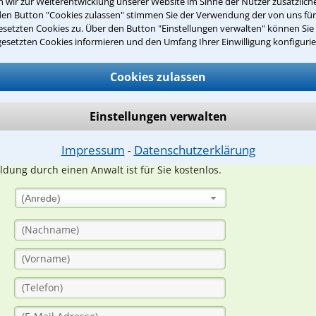
wir zur Weiterentwicklung unserer Website im Sinne der Nutzer zusätzliche
den Button "Cookies zulassen" stimmen Sie der Verwendung der von uns fü
Teste Dein Rechtswissen
setzten Cookies zu. Über den Button "Einstellungen verwalten" können Sie 
gesetzten Cookies informieren und den Umfang Ihrer Einwilligung konfigurie
Cookies zulassen
suche?
Einstellungen verwalten
ge
Impressum
Datenschutzerklärung
⁃
ern. Anschließend werden sich spezialisierte Rechtsanwälte bei Ih
dung durch einen Anwalt ist für Sie kostenlos.
(Anrede)