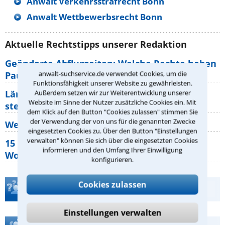
Anwalt Verkehrsstrafrecht Bonn
Anwalt Wettbewerbsrecht Bonn
Aktuelle Rechtstipps unserer Redaktion
Geänderte Abflugzeiten: Welche Rechte haben
anwalt-suchservice.de verwendet Cookies, um die
Pauschalurlauber?
Funktionsfähigkeit unserer Website zu gewährleisten.
Lärm von den Nachbarn: Welche Rechte
Außerdem setzen wir zur Weiterentwicklung unserer
Website im Sinne der Nutzer zusätzliche Cookies ein. Mit
stehen mir zu?
dem Klick auf den Button "Cookies zulassen" stimmen Sie
der Verwendung der von uns für die genannten Zwecke
Wer muss Zweitwohnungssteuer zahlen?
eingesetzten Cookies zu. Über den Button "Einstellungen
verwalten" können Sie sich über die eingesetzten Cookies
15 elementare Rechte, die jeder
informieren und den Umfang Ihrer Einwilligung
Wohnungseigentümer kennen sollte
konfigurieren.
Cookies zulassen
Teste Dein Rechtswissen
Einstellungen verwalten