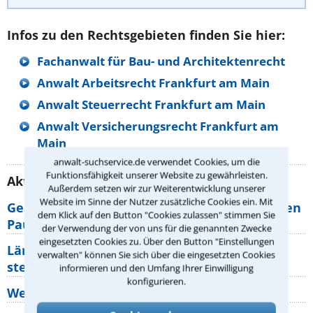
Infos zu den Rechtsgebieten finden Sie hier:
Fachanwalt für Bau- und Architektenrecht
Anwalt Arbeitsrecht Frankfurt am Main
Anwalt Steuerrecht Frankfurt am Main
Anwalt Versicherungsrecht Frankfurt am
Main
anwalt-suchservice.de verwendet Cookies, um die
Funktionsfähigkeit unserer Website zu gewährleisten.
Aktuelle Rechtstipps unserer Redaktion
Außerdem setzen wir zur Weiterentwicklung unserer
Website im Sinne der Nutzer zusätzliche Cookies ein. Mit
Geänderte Abflugzeiten: Welche Rechte haben
dem Klick auf den Button "Cookies zulassen" stimmen Sie
Pauschalurlauber?
der Verwendung der von uns für die genannten Zwecke
eingesetzten Cookies zu. Über den Button "Einstellungen
Lärm von den Nachbarn: Welche Rechte
verwalten" können Sie sich über die eingesetzten Cookies
stehen mir zu?
informieren und den Umfang Ihrer Einwilligung
konfigurieren.
Wer muss Zweitwohnungssteuer zahlen?