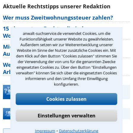
Aktuelle Rechtstipps unserer Redaktion
Wer muss Zweitwohnungssteuer zahlen?
15 elementare Rechte, die jeder
anwalt-suchservice.de verwendet Cookies, um die
Wohnungseigentümer kennen sollte
Funktionsfähigkeit unserer Website zu gewährleisten.
Außerdem setzen wir zur Weiterentwicklung unserer
Mietpreisbremse 2026: Alle Regeln,
Website im Sinne der Nutzer zusätzliche Cookies ein. Mit
Ausnahmen und Rechte für Mieter
dem Klick auf den Button "Cookies zulassen" stimmen Sie
der Verwendung der von uns für die genannten Zwecke
Welche Regeln für Teilnahme, Urlaub,
eingesetzten Cookies zu. Über den Button "Einstellungen
Arbeitszeit gelten beim
verwalten" können Sie sich über die eingesetzten Cookies
informieren und den Umfang Ihrer Einwilligung
konfigurieren.
Teste Dein Rechtswissen
Cookies zulassen
Hilfe bei Ihrer Anwaltsuche?
Einstellungen verwalten
⁃
Impressum
Datenschutzerklärung