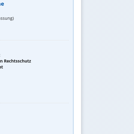
he
assung)
t
en Rechtsschutz
ht