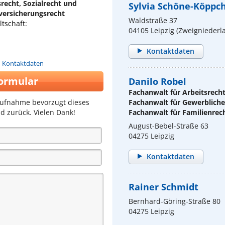
recht, Sozialrecht und
Sylvia Schöne-Köppc
lversicherungsrecht
Waldstraße 37
tschaft:
04105 Leipzig (Zweigniederl
Kontaktdaten
n Kontaktdaten
ormular
Danilo Robel
Fachanwalt für Arbeitsrech
aufnahme bevorzugt dieses
Fachanwalt für Gewerblich
d zurück. Vielen Dank!
Fachanwalt für Familienrec
August-Bebel-Straße 63
04275 Leipzig
Kontaktdaten
Rainer Schmidt
Bernhard-Göring-Straße 80
04275 Leipzig