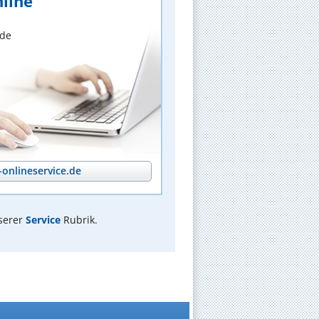
line
nde
onlineservice.de
serer
Service
Rubrik.