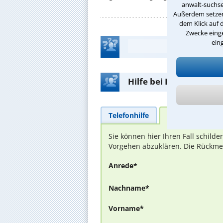
anwalt-suchse
Außerdem setzen 
dem Klick auf 
Zwecke einge
ein
Hilfe bei Ihrer Anwalt
Telefonhilfe
Beratungsanfra
Sie können hier Ihren Fall schild
Vorgehen abzuklären. Die Rückmel
Anrede*
Nachname*
Vorname*