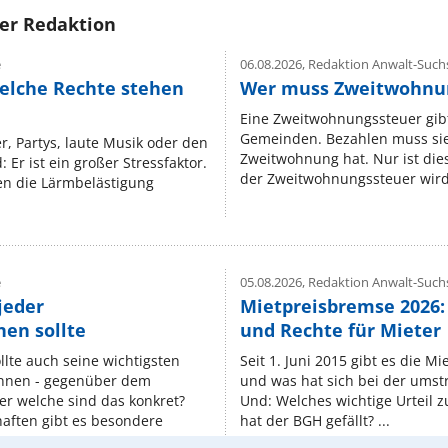
rer Redaktion
e
06.08.2026,
Redaktion Anwalt-Suchs
elche Rechte stehen
Wer muss Zweitwohnun
Eine Zweitwohnungssteuer gibt
Gemeinden. Bezahlen muss sie,
r, Partys, laute Musik oder den
Zweitwohnung hat. Nur ist die
 Er ist ein großer Stressfaktor.
der Zweitwohnungssteuer wird 
n die Lärmbelästigung
e
05.08.2026,
Redaktion Anwalt-Suchs
jeder
Mietpreisbremse 2026:
en sollte
und Rechte für Mieter
lte auch seine wichtigsten
Seit 1. Juni 2015 gibt es die M
nnen - gegenüber dem
und was hat sich bei der umst
er welche sind das konkret?
Und: Welches wichtige Urteil 
ften gibt es besondere
hat der BGH gefällt? ...