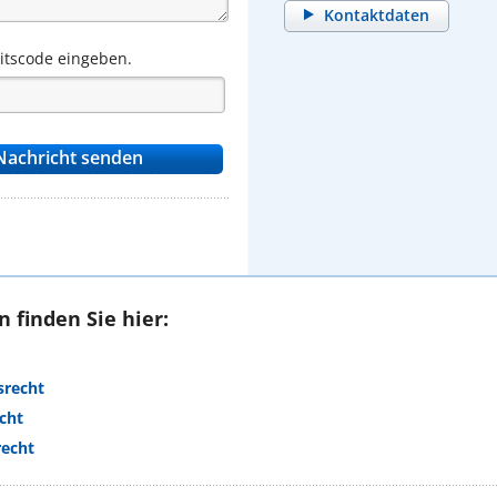
Kontaktdaten
eitscode eingeben.
 finden Sie hier:
srecht
cht
recht