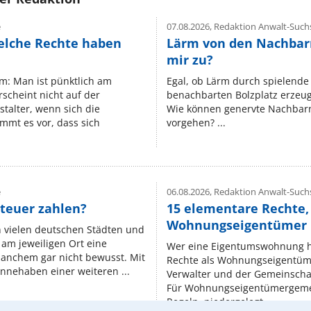
e
07.08.2026,
Redaktion Anwalt-Suchs
elche Rechte haben
Lärm von den Nachbar
mir zu?
um: Man ist pünktlich am
Egal, ob Lärm durch spielende 
rscheint nicht auf der
benachbarten Bolzplatz erzeugt 
stalter, wenn sich die
Wie können genervte Nachbarn
mmt es vor, dass sich
vorgehen? ...
e
06.08.2026,
Redaktion Anwalt-Suchs
teuer zahlen?
15 elementare Rechte, 
Wohnungseigentümer k
n vielen deutschen Städten und
am jeweiligen Ort eine
Wer eine Eigentumswohnung hat
manchem gar nicht bewusst. Mit
Rechte als Wohnungseigentüm
nnehaben einer weiteren ...
Verwalter und der Gemeinschaf
Für Wohnungseigentümergemei
Regeln, niedergelegt ...