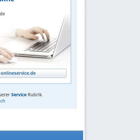
nde
onlineservice.de
serer
Service
Rubrik.
ach