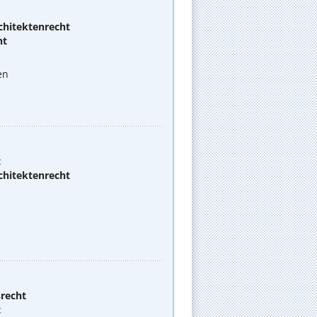
chitektenrecht
ht
en
t
chitektenrecht
srecht
t