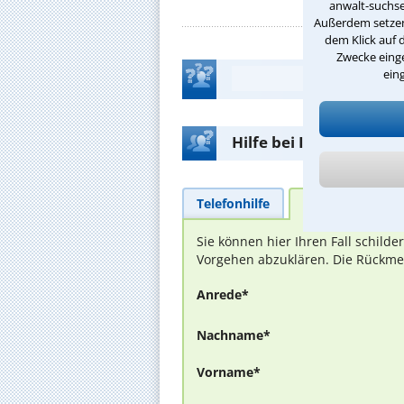
anwalt-suchse
Außerdem setzen 
dem Klick auf 
Zwecke einge
ein
Hilfe bei Ihrer Anwalt
Telefonhilfe
Beratungsanfra
Sie können hier Ihren Fall schild
Vorgehen abzuklären. Die Rückmel
Anrede*
Nachname*
Vorname*