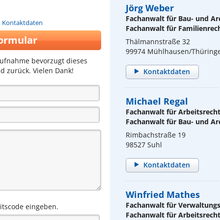
Jörg Weber
Fachanwalt für Bau- und Ar
n Kontaktdaten
Fachanwalt für Familienrec
ormular
Thälmannstraße 32
99974 Mühlhausen/Thüring
aufnahme bevorzugt dieses
d zurück. Vielen Dank!
Kontaktdaten
Michael Regal
Fachanwalt für Arbeitsrech
Fachanwalt für Bau- und Ar
Rimbachstraße 19
98527 Suhl
Kontaktdaten
Winfried Mathes
Fachanwalt für Verwaltung
eitscode eingeben.
Fachanwalt für Arbeitsrech