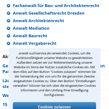
Fachanwalt für Bau- und Architektenrecht
Anwalt Gesellschaftsrecht Dresden
Anwalt Architektenrecht
Anwalt Mediation
Anwalt Baurecht
Anwalt Vergaberecht
anwalt-suchservice.de verwendet Cookies, um die
Aktuelle Rechtstipps unserer Redaktion
Funktionsfähigkeit unserer Website zu gewährleisten.
Außerdem setzen wir zur Weiterentwicklung unserer
Geänderte Abflugzeiten: Welche Rechte haben
Website im Sinne der Nutzer zusätzliche Cookies ein. Mit
Pauschalurlauber?
dem Klick auf den Button "Cookies zulassen" stimmen Sie
der Verwendung der von uns für die genannten Zwecke
Lärm von den Nachbarn: Welche Rechte
eingesetzten Cookies zu. Über den Button "Einstellungen
verwalten" können Sie sich über die eingesetzten Cookies
stehen mir zu?
informieren und den Umfang Ihrer Einwilligung
Wer muss Zweitwohnungssteuer zahlen?
konfigurieren.
15 elementare Rechte, die jeder
Cookies zulassen