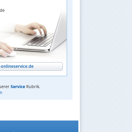
nde
onlineservice.de
serer
Service
Rubrik.
in