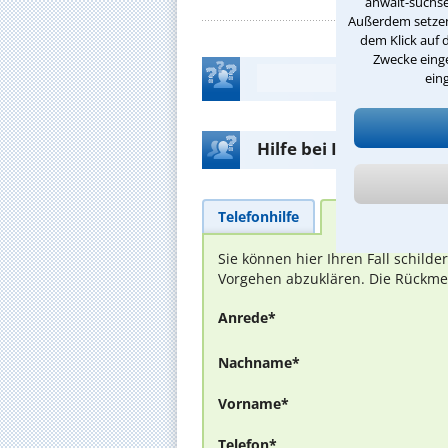
anwalt-suchse
Außerdem setzen 
dem Klick auf 
Zwecke einge
ein
Hilfe bei Ihrer Anwalt
Telefonhilfe
Beratungsanfra
Sie können hier Ihren Fall schild
Vorgehen abzuklären. Die Rückmel
Anrede*
Nachname*
Vorname*
Telefon*