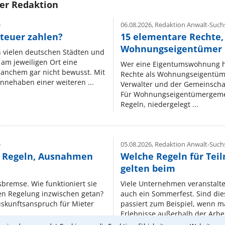
rer Redaktion
e
06.08.2026,
Redaktion Anwalt-Suchs
teuer zahlen?
15 elementare Rechte, 
Wohnungseigentümer k
n vielen deutschen Städten und
am jeweiligen Ort eine
Wer eine Eigentumswohnung hat
manchem gar nicht bewusst. Mit
Rechte als Wohnungseigentüm
nnehaben einer weiteren ...
Verwalter und der Gemeinschaf
Für Wohnungseigentümergemei
Regeln, niedergelegt ...
e
05.08.2026,
Redaktion Anwalt-Suchs
e Regeln, Ausnahmen
Welche Regeln für Teil
gelten beim
isbremse. Wie funktioniert sie
Viele Unternehmen veranstalt
nen Regelung inzwischen getan?
auch ein Sommerfest. Sind dies
uskunftsanspruch für Mieter
passiert zum Beispiel, wenn m
Erlebnisse außerhalb der Arbeit