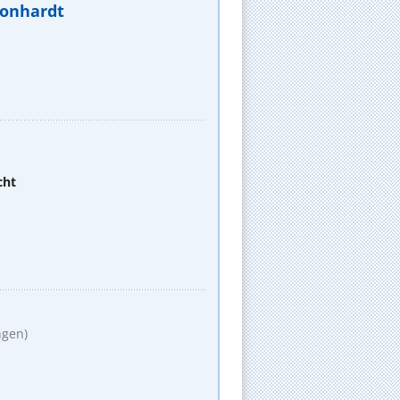
eonhardt
cht
ngen)