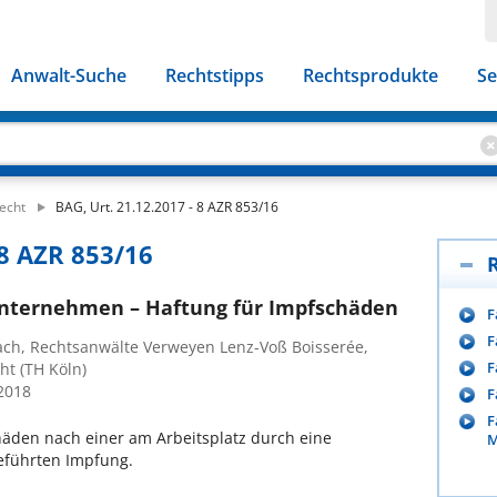
Anwalt-Suche
Rechtstipps
Rechtsprodukte
Se
echt
BAG, Urt. 21.12.2017 - 8 AZR 853/16
 8 AZR 853/16
nternehmen – Haftung für Impfschäden
F
F
ach, Rechtsanwälte Verweyen Lenz-Voß Boisserée,
F
ht (TH Köln)
/2018
F
F
häden nach einer am Arbeitsplatz durch eine
M
geführten Impfung.