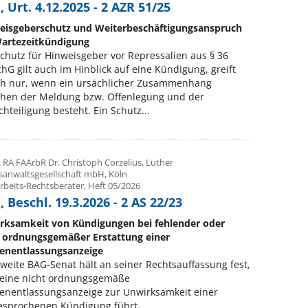
 Urt. 4.12.2025 - 2 AZR 51/25
eisgeberschutz und Weiterbeschäftigungsanspruch
Wartezeitkündigung
chutz für Hinweisgeber vor Repressalien aus § 36
hG gilt auch im Hinblick auf eine Kündigung, greift
ch nur, wenn ein ursächlicher Zusammenhang
chen der Meldung bzw. Offenlegung und der
hteiligung besteht. Ein Schutz...
 RA FAArbR Dr. Christoph Corzelius, Luther
sanwaltsgesellschaft mbH, Köln
rbeits-Rechtsberater, Heft 05/2026
 Beschl. 19.3.2026 - 2 AS 22/23
rksamkeit von Kündigungen bei fehlender oder
t ordnungsgemäßer Erstattung einer
enentlassungsanzeige
weite BAG-Senat hält an seiner Rechtsauffassung fest,
 eine nicht ordnungsgemäße
enentlassungsanzeige zur Unwirksamkeit einer
sprochenen Kündigung führt....