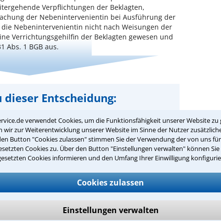
eitergehende Verpflichtungen der Beklagten,
wachung der Nebenintervenientin bei Ausführung der
 die Nebenintervenientin nicht nach Weisungen der
eine Verrichtungsgehilfin der Beklagten gewesen und
1 Abs. 1 BGB aus.
 dieser Entscheidung:
er Urteilszusammenfassung: Zeitschrift „Arbeits-
rvice.de verwendet Cookies, um die Funktionsfähigkeit unserer Website zu 
rater“ des juristischen Fachverlags Dr. Otto
wir zur Weiterentwicklung unserer Website im Sinne der Nutzer zusätzliche
 Köln.
den Button "Cookies zulassen" stimmen Sie der Verwendung der von uns fü
setzten Cookies zu. Über den Button "Einstellungen verwalten" können Sie 
Lesen Sie hier ein Beispiel mit Konsequenzen für
gesetzten Cookies informieren und den Umfang Ihrer Einwilligung konfigurie
die Praxis und Beraterhinweis
Cookies zulassen
er Hinweis:
Als Teilnehmer des Anwalt-Suchservice
e zusätzlich die Konsequenzen für Ihre praktische
und weitergehende Beraterhinweise des Autors.
Einstellungen verwalten