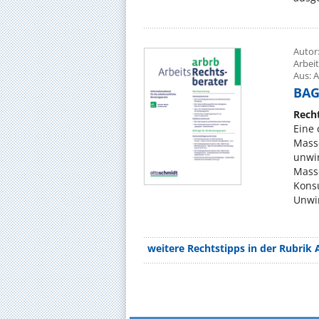
Autor
Arbei
Aus: A
BAG,
Rech
Eine 
Mass
unwir
Mass
Konsu
Unwir
weitere Rechtstipps in der Rubrik 