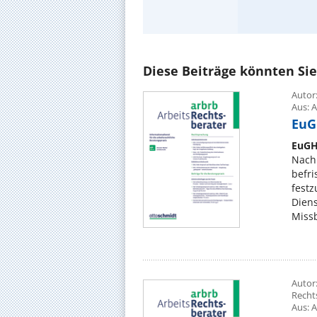
Ausfüh
Diese Beiträge könnten Sie
Autor:
Aus: A
EuGH
EuGH
Nach
befri
festz
Dien
Missb
Autor:
Recht
Aus: A