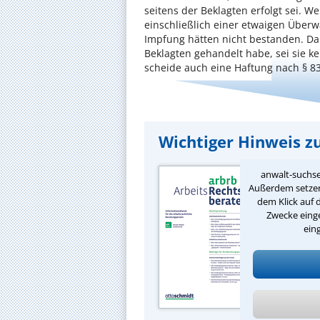
seitens der Beklagten erfolgt sei. W
einschließlich einer etwaigen Über
Impfung hätten nicht bestanden. Da
Beklagten gehandelt habe, sei sie k
scheide auch eine Haftung nach § 83
Wichtiger Hinweis zu
Quelle d
anwalt-suchse
Rechtsbe
Außerdem setzen 
Schmidt,
dem Klick auf 
Zwecke einge
ein
Wichtig
lesen Si
Arbeit 