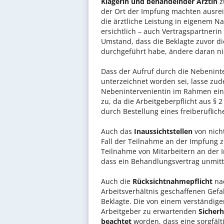
Klägerin und behandelnder Ärztin
z
der Ort der Impfung machten ausrei
die ärztliche Leistung in eigenem 
ersichtlich – auch Vertragspartneri
Umstand, dass die Beklagte zuvor d
durchgeführt habe, ändere daran ni
Dass der Aufruf durch die Nebeninte
unterzeichnet worden sei, lasse zud
Nebenintervenientin im Rahmen eine
zu, da die Arbeitgeberpflicht aus § 
durch Bestellung eines freiberuflich
Auch das
Inaussichtstellen
von nic
Fall der Teilnahme an der Impfung z
Teilnahme von Mitarbeitern an der Im
dass ein Behandlungsvertrag unmitte
Auch die
Rücksichtnahmepflicht
nac
Arbeitsverhältnis geschaffenen Gef
Beklagte. Die von einem verständige
Arbeitgeber zu erwartenden
Sicher
beachtet
worden, dass eine sorgfält