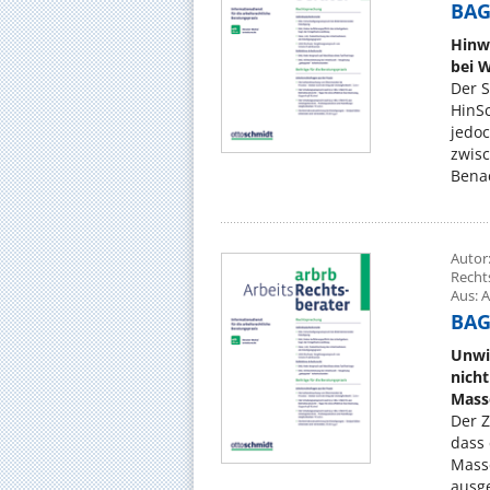
BAG,
Hinw
bei 
Der S
HinSc
jedo
zwis
Benac
Autor:
Recht
Aus: A
BAG,
Unwi
nich
Mass
Der Z
dass
Mass
ausge