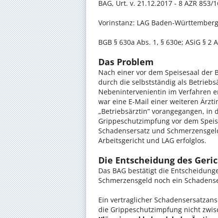
BAG, Urt. v. 21.12.2017 - 8 AZR 853/1
Vorinstanz: LAG Baden-Württemberg 
BGB § 630a Abs. 1, § 630e; ASiG § 2 A
Das Problem
Nach einer vor dem Speisesaal der
durch die selbstständig als Betriebs
Nebenintervenientin im Verfahren e
war eine E-Mail einer weiteren Ärzt
„Betriebsärztin” vorangegangen, in 
Grippeschutzimpfung vor dem Speise
Schadensersatz und Schmerzensgeld 
Arbeitsgericht und LAG erfolglos.
Die Entscheidung des Geric
Das BAG bestätigt die Entscheidunge
Schmerzensgeld noch ein Schadense
Ein vertraglicher Schadensersatzan
die Grippeschutzimpfung nicht zwis