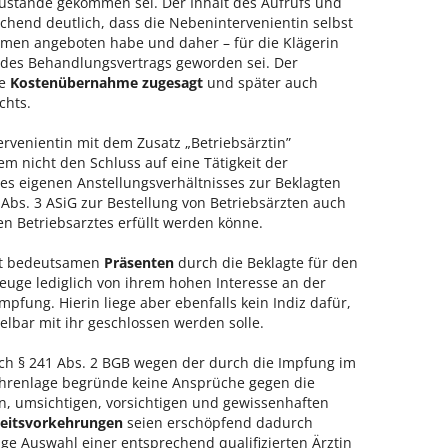
ustande gekommen sei. Der Inhalt des Aufrufs und
chend deutlich, dass die Nebenintervenientin selbst
Namen angeboten habe und daher – für die Klägerin
n des Behandlungsvertrags geworden sei. Der
ie
Kostenübernahme zugesagt
und später auch
chts.
rvenientin mit dem Zusatz „Betriebsärztin”
em nicht den Schluss auf eine Tätigkeit der
s eigenen Anstellungsverhältnisses zur Beklagten
2 Abs. 3 ASiG zur Bestellung von Betriebsärzten auch
en Betriebsarztes erfüllt werden könne.
ht bedeutsamen
Präsenten
durch die Beklagte für den
euge lediglich von ihrem hohen Interesse an der
pfung. Hierin liege aber ebenfalls kein Indiz dafür,
lbar mit ihr geschlossen werden solle.
h § 241 Abs. 2 BGB wegen der durch die Impfung im
ahrenlage begründe keine Ansprüche gegen die
n, umsichtigen, vorsichtigen und gewissenhaften
heitsvorkehrungen
seien erschöpfend dadurch
ige Auswahl einer entsprechend qualifizierten Ärztin