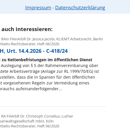
rliche Infos unter: 0221-93738630
Impressum
Datenschutzerklärung
⁃
 auch interessieren:
 RAin FAinArbR Dr. Jessica Jacobi, KLIEMT.Arbeitsrecht, Berlin
rbeits-Rechtsberater, Heft 06/2026
, Urt. 14.4.2026 - C-418/24
 zu Kettenbefristungen im öffentlichen Dienst
 Auslegung von § 5 der Rahmenvereinbarung über
stete Arbeitsverträge (Anlage zur RL 1999/70/EG) ist
ustellen, dass die in Spanien für den öffentlichen
st vorgesehenen Regeln zur Vermeidung eines
rauchs aufeinanderfolgender...
 RA FAArbR Dr. Christoph Corzelius, Luther
sanwaltsgesellschaft mbH, Köln
rbeits-Rechtsberater, Heft 06/2026