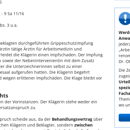
6
- 9 Sa 11/16
bs. 3 u.a.
Werde
Anwal
 Beklagten durchgeführten Grippeschutzimpfung
jederz
ärztin tätige Ärztin für Arbeitsmedizin und
„Arbe
rleidet die Klägerin einen Impfschaden. Der Impfung
renom
in sowie der Nebenintervenientin mit dem Zusatz
Dr. O
der die Unterzeichnerinnen selbst zu einer
Die Ze
saal aufgerufen hatten. Die Klägerin begehrt
zuges
wegen erlittener Impfschäden. Die Klage bleibt vor
Urtei
spezi
Facha
hts
Thema
n der Vorinstanzen. Der Klägerin stehe weder ein
wo un
rsatzanspruch zu.
spruch scheide aus, da der
Behandlungsvertrag
über
chen Klägerin und Beklagter, sondern
zwischen