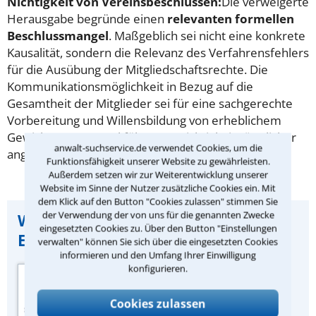
Nichtigkeit von Vereinsbeschlüssen:
Die verweigerte
Herausgabe begründe einen
relevanten formellen
Beschlussmangel
. Maßgeblich sei nicht eine konkrete
Kausalität, sondern die Relevanz des Verfahrensfehlers
für die Ausübung der Mitgliedschaftsrechte. Die
Kommunikationsmöglichkeit in Bezug auf die
Gesamtheit der Mitglieder sei für eine sachgerechte
Vorbereitung und Willensbildung von erheblichem
Gewicht. Der Mangel führe zur Nichtigkeit sämtlicher
anwalt-suchservice.de verwendet Cookies, um die
angefochtener Beschlüsse.
Funktionsfähigkeit unserer Website zu gewährleisten.
Außerdem setzen wir zur Weiterentwicklung unserer
Website im Sinne der Nutzer zusätzliche Cookies ein. Mit
dem Klick auf den Button "Cookies zulassen" stimmen Sie
der Verwendung der von uns für die genannten Zwecke
Wichtiger Hinweis zu dieser
eingesetzten Cookies zu. Über den Button "Einstellungen
Entscheidung:
verwalten" können Sie sich über die eingesetzten Cookies
informieren und den Umfang Ihrer Einwilligung
konfigurieren.
Quelle der
Urteilszusammenfassung:
Cookies zulassen
Zeitschrift „IT-Rechtsberater“