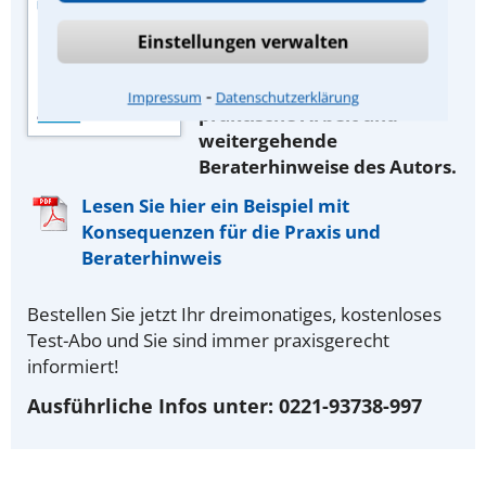
des juristischen Fachverlags
Dr. Otto Schmidt, Köln. Als
Einstellungen verwalten
Abonnent lesen Sie zusätzlich
die
Konsequenzen für Ihre
⁃
Impressum
Datenschutzerklärung
praktische Arbeit und
weitergehende
Beraterhinweise des Autors.
Lesen Sie hier ein Beispiel mit
Konsequenzen für die Praxis und
Beraterhinweis
Bestellen Sie jetzt Ihr dreimonatiges, kostenloses
Test-Abo und Sie sind immer praxisgerecht
informiert!
Ausführliche Infos unter: 0221-93738-997