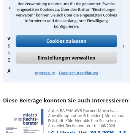
der Verwendung der von uns für die genannten Zwecke
Lesen Sie hier ein Beispiel mit
eingesetzten Cookies zu. Über den Button "Einstellungen
verwalten" können Sie sich über die eingesetzten Cookies
Konsequenzen für die Praxis und
informieren und den Umfang Ihrer Einwilligung
Beraterhinweis
konfigurieren.
Wichtiger Hinweis:
Als Teilnehmer des Anwalt-
Cookies zulassen
Suchservice lesen Sie zusätzlich die Konsequenzen
für Ihre praktische Arbeit und weitergehende
Einstellungen verwalten
Beraterhinweise des Autors.
Ausführliche Infos unter: 0221-93738630
⁃
Impressum
Datenschutzerklärung
Diese Beiträge könnten Sie auch interessieren:
Autor: RA FAMuWR Norbert Monschau,
Anwaltkooperation Schneider | Monschau,
Erftstadt, Köln, Neunkirchen-Seelscheid
Aus: Miet-Rechtsberater, Heft 06/2026
LG Lübeck, Urt. 30.3.2026 - 1 S