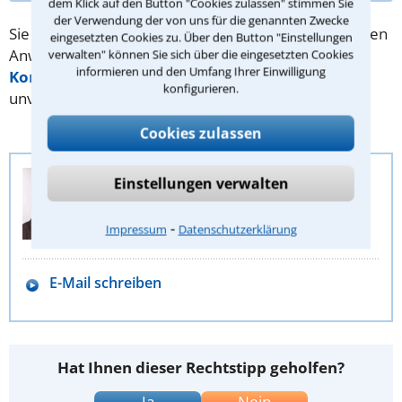
dem Klick auf den Button "Cookies zulassen" stimmen Sie
der Verwendung der von uns für die genannten Zwecke
Sie benötigen Hilfe bei Ihrer Suche nach dem richtigen
eingesetzten Cookies zu. Über den Button "Einstellungen
Anwalt? Dann schreiben Sie uns über unser
verwalten" können Sie sich über die eingesetzten Cookies
informieren und den Umfang Ihrer Einwilligung
Kontaktformular
. Wir helfen Ihnen kostenlos und
konfigurieren.
unverbindlich.
Cookies zulassen
Anwalt-Suchservice
Einstellungen verwalten
Juristische Redaktion
⁃
Stephan Buch
Impressum
Datenschutzerklärung
E-Mail schreiben
Hat Ihnen dieser Rechtstipp geholfen?
Ja
Nein